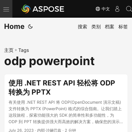
中文
切
换
Home
导
搜索
类别
档案
标签
航
主页
»
Tags
odp powerpoint
使用 .NET REST API 轻松将 ODP
转换为 PPTX
有关使用 .NET REST API 将 ODP(OpenDocument 演示文稿)
文件转换为 PPTX (PowerPoint) 格式的综合指南。让我们踏上
这段旅程，探索功能强大的 SDK 的简单性和多功能性，为
ODP 到 PPT 转换提供强大而高效的解决方案，确保您的演示
内容保持完整，并且您的幻灯片保留其原始格式和布局。
July 26, 2023
· 内耶·沙赫巴兹 · 2 分钟