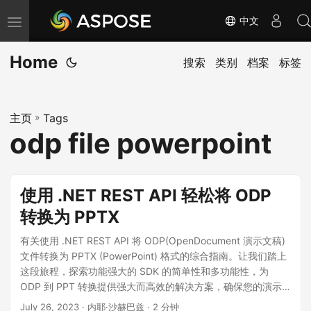
中文
切
换
Home
导
搜索
类别
档案
标签
航
主页
»
Tags
odp file powerpoint
使用 .NET REST API 轻松将 ODP
转换为 PPTX
有关使用 .NET REST API 将 ODP(OpenDocument 演示文稿)
文件转换为 PPTX (PowerPoint) 格式的综合指南。让我们踏上
这段旅程，探索功能强大的 SDK 的简单性和多功能性，为
ODP 到 PPT 转换提供强大而高效的解决方案，确保您的演示
内容保持完整，并且您的幻灯片保留其原始格式和布局。
July 26, 2023
· 内耶·沙赫巴兹 · 2 分钟