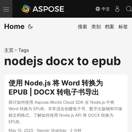
中文
切
换
Home
导
搜索
类别
档案
标签
航
主页
»
Tags
nodejs docx to epub
使用 Node.js 将 Word 转换为
EPUB | DOCX 转电子书导出
探讨如何使用 Aspose.Words Cloud SDK 在 Node.js 中将
Word 转换为 EPUB。非常适合创建电子书、数字出版物和可移
植文档格式。了解如何使用 Node.js API 将 DOCX 转换为
EPUB。
May 15, 2025
· Nayyer Shahbaz · 2 分钟