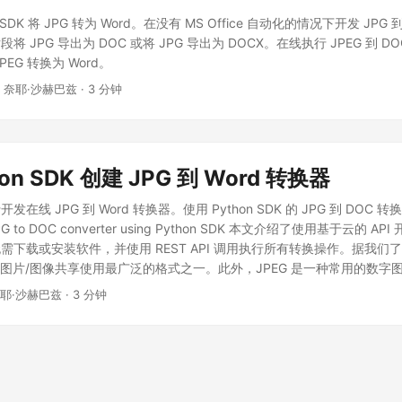
ud SDK 将 JPG 转为 Word。在没有 MS Office 自动化的情况下开发 JPG 
 JPG 导出为 DOC 或将 JPG 导出为 DOCX。在线执行 JPEG 到 
EG 转换为 Word。
· 奈耶·沙赫巴兹 · 3 分钟
on SDK 创建 JPG 到 Word 转换器
线 JPG 到 Word 转换器。使用 Python SDK 的 JPG 到 DOC 转换器
 JPG to DOC converter using Python SDK 本文介绍了使用基于云的 API 
需下载或安装软件，并使用 REST API 调用执行所有转换操作。据我们
G)是图片/图像共享使用最广泛的格式之一。此外，JPEG 是一种常用的数字
那些由数字摄影产生的图像。可以调整压缩程度，允许在存储大小和图像
奈耶·沙赫巴兹 · 3 分钟
我们可能需要将多个相关图像合并到一个文件中，因此我们要么使用一种使用 
JPG 图像的方法，要么使用另一种解决方案，将 JPG 图像放置在 word 
我们进一步探讨如何使用 Python 编程语言开发 JPG 到 DOC 转换
使用两个 PDF转换API 使用 Python 将 JPG 转换为 Word 使用 cU
F转换API Aspose.PDF Cloud 是一个基于 REST 架构的解决方案，