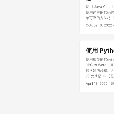
使用 Java Clo
使用简单的代码片段将
单可靠的方法将 JP
October 6, 2022
使用 Pyth
使用很少的代码行开发在
JPG to Word |
转换器的步骤。无
式(尤其是 JP
法，特别是对于
April 18, 2022
· 
择的权衡。但是，
API 在线合并 
文档存储库。现在让
为了执行转换，我们需要
转换为 DOC PD