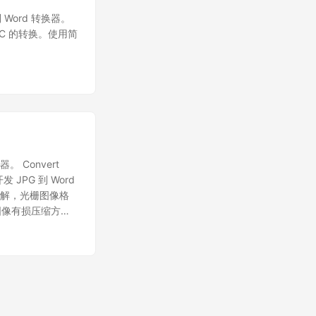
到 Word 转换器。
DOC 的转换。使用简
。 Convert
开发 JPG 到 Word
了解，光栅图像格
图像有损压缩方
质量之间进行可选
C# REST
文档中并将它们保存在
器的细节。 请注意，
RL 命令将 JPG
提供创建、编辑各种文件