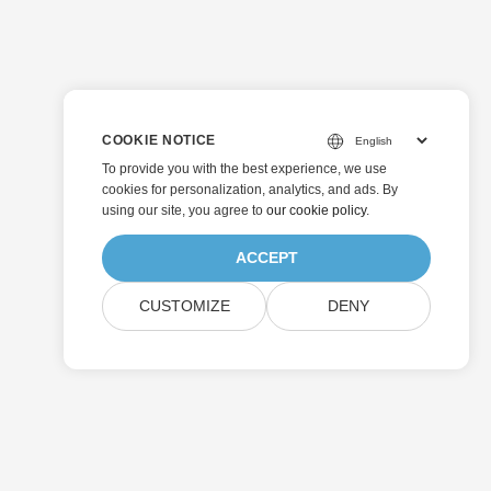
文档转换为 JPEG，
用 Python
COOKIE NOTICE
To provide you with the best experience, we use
cookies for personalization, analytics, and ads. By
using our site, you agree to
our cookie policy
.
ACCEPT
CUSTOMIZE
DENY