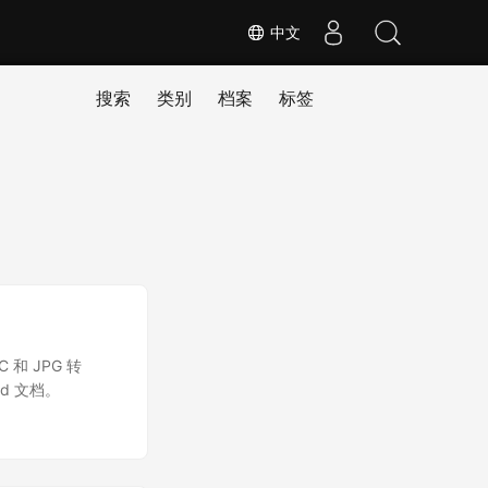
中文
搜索
类别
档案
标签
和 JPG 转
rd 文档。