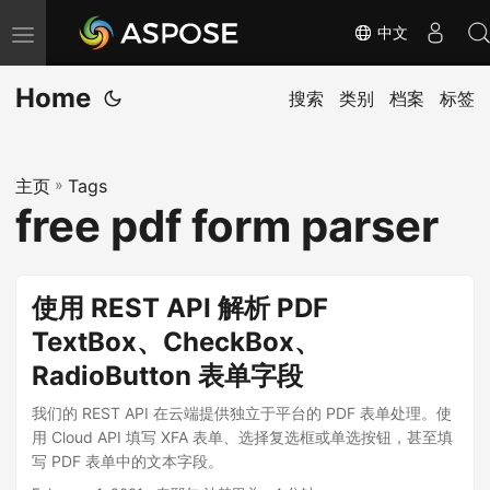
中文
切
换
Home
导
搜索
类别
档案
标签
航
主页
»
Tags
free pdf form parser
使用 REST API 解析 PDF
TextBox、CheckBox、
RadioButton 表单字段
我们的 REST API 在云端提供独立于平台的 PDF 表单处理。使
用 Cloud API 填写 XFA 表单、选择复选框或单选按钮，甚至填
写 PDF 表单中的文本字段。