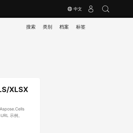
中文
搜索
类别
档案
标签
LS/XLSX
se.Cells
 cURL 示例。