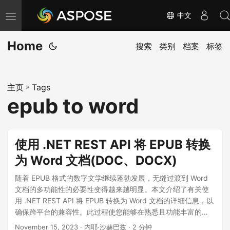
中文
切
换
Home
导
搜索
类别
档案
标签
航
主页
»
Tags
epub to word
使用 .NET REST API 将 EPUB 转换
为 Word 文档(DOC、DOCX)
随着 EPUB 格式的数字文学继续蓬勃发展，无缝过渡到 Word
文档的多功能性的必要性变得越来越明显。本文介绍了有关使
用 .NET REST API 将 EPUB 转换为 Word 文档的详细信息，以
确保跨平台的兼容性。此过程使您能够在熟悉且功能丰富的
Microsoft Word 环境中灵活地编辑、协作和呈现内容。
November 15, 2023
· 内耶·沙赫巴兹 · 2 分钟