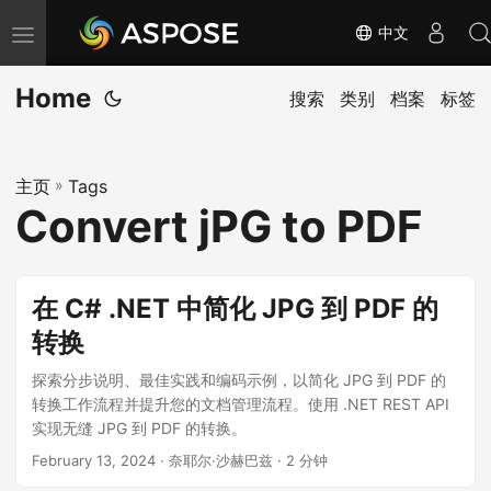
中文
切
换
Home
导
搜索
类别
档案
标签
航
主页
»
Tags
Convert jPG to PDF
在 C# .NET 中简化 JPG 到 PDF 的
转换
探索分步说明、最佳实践和编码示例，以简化 JPG 到 PDF 的
转换工作流程并提升您的文档管理流程。使用 .NET REST API
实现无缝 JPG 到 PDF 的转换。
February 13, 2024
· 奈耶尔·沙赫巴兹 · 2 分钟