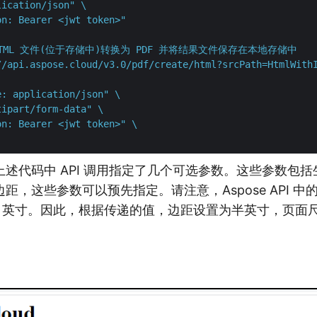
ication/json" \

on: Bearer <jwt token>"
 HTML 文件(位于存储中)转换为 PDF 并将结果文件保存在本地存储中
//api.aspose.cloud/v3.0/pdf/create/html?srcPath=HtmlWithI
: application/json" \

ipart/form-data" \

n: Bearer <jwt token>" \

述代码中 API 调用指定了几个可选参数。这些参数包括生
距，这些参数可以预先指定。请注意，Aspose API 
于 1 英寸。因此，根据传递的值，边距设置为半英寸，页面尺