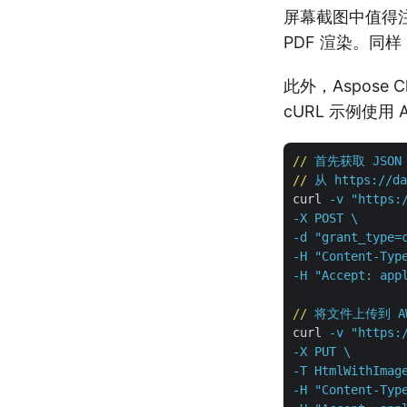
屏幕截图中值得注意的
PDF 渲染。
此外，Aspose Cl
cURL 示例使用 
//
首先获取 JSON
//
从 https://da
curl
-v "https:
-X POST \

-d "grant_type=
-H "Content-Type
-H "Accept: app
//
将文件上传到 AW
curl
-v "https:
-X PUT \

-T HtmlWithImage
-H "Content-Type