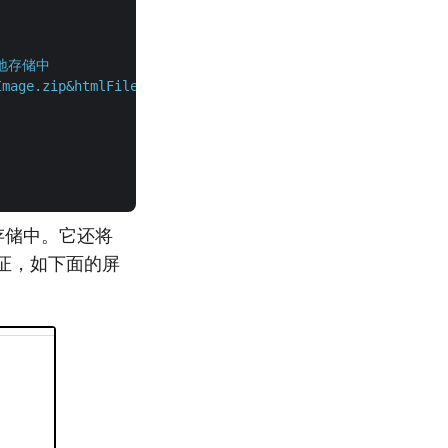
本地存储中
mage.zip&htmlFileName=HtmlWithImage.html&height=650&widt
地存储中。它还将
验证，如下面的屏