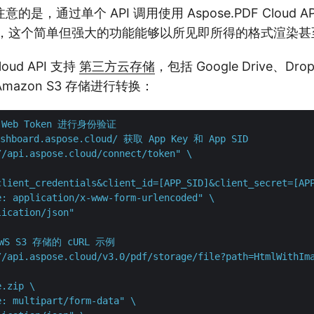
是，通过单个 API 调用使用 Aspose.PDF Cloud A
同样，这个简单但强大的功能能够以所见即所得的格式渲染
oud API 支持
第三方云存储
，包括 Google Drive、Dr
Amazon S3 存储进行转换：
 Web Token 进行身份验证
shboard.aspose.cloud/ 获取 App Key 和 App SID
//api.aspose.cloud/connect/token" \

client_credentials&client_id=[APP_SID]&client_secret=[APP
: application/x-www-form-urlencoded" \

lication/json"
S S3 存储的 cURL 示例
//api.aspose.cloud/v3.0/pdf/storage/file?path=HtmlWithIma
.zip \

: multipart/form-data" \
