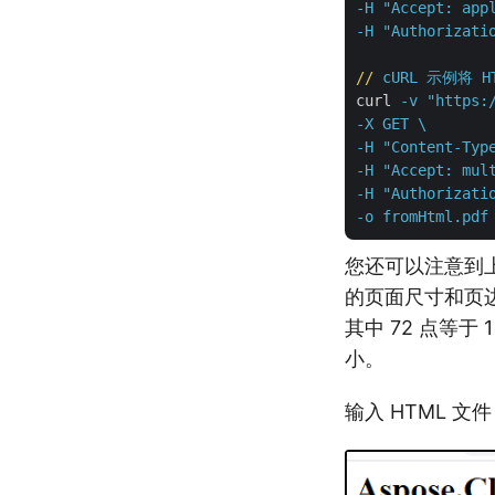
-H "Accept: appl
-H "Authorizati
//
cURL 示例将
curl
-v "https:
-X GET \

-H "Content-Type
-H "Accept: mult
-H "Authorizatio
-o fromHtml.pdf
您还可以注意到上
的页面尺寸和页边
其中 72 点等
小。
输入 HTML 文件