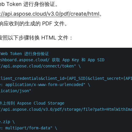
eb Token 进行身份验证。
://api.aspose.cloud/v3.0/pdf/create/html
。
 响应收到的生成的 PDF 文件。
码按照以下步骤转换 HTML 文件：
 Web Token 进行身份验证
shboard.aspose.cloud/ 获取 App Key 和 App SID
//api.aspose.cloud/connect/token" \

client_credentials&client_id=[API_SID]&client_secret=[API
: application/x-www-form-urlencoded" \

lication/json"
上传到 Aspose Cloud Storage
//api.aspose.cloud/v3.0/pdf/storage/file?path=HtmlWithIma
.zip \

: multipart/form-data" \
