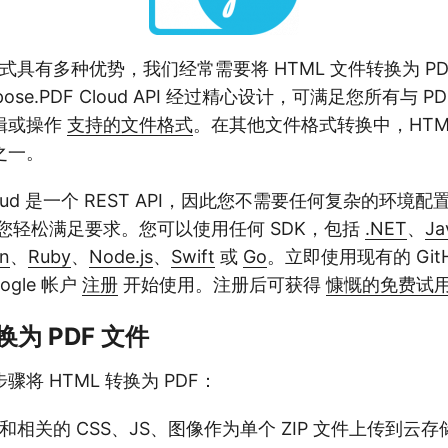
格式具有多种优势，我们经常需要将 HTML 文件转换为 PD
se.PDF Cloud API 经过精心设计，可满足您所有与 
辑或操作
支持的文件格式
。在其他文件格式转换中，HTML 
之一。
F Cloud 是一个 REST API，因此您不需要任何复杂的环
便您轻松满足要求。您可以使用任何 SDK，包括
.NET
、
Ja
n
、
Ruby
、
Node.js
、
Swift
或
Go
。立即使用现有的 GitHu
oogle 帐户
注册
开始使用。注册后可获得
慷慨的免费试
换为 PDF 文件
将 HTML 转换为 PDF：
件和相关的 CSS、JS、图像作为单个 ZIP 文件上传到云存