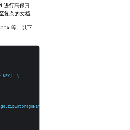
PI 进行高保真
甚至复杂的文档。
opbox 等。以下
_KEY]" \

ge.zip&storageName=S3FirstStorage" \
