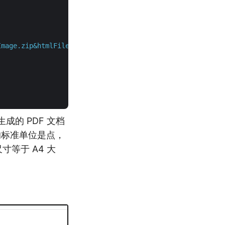
mage.zip&htmlFileName=HtmlWithImage.html&height=650&widt
成的 PDF 文档
中的标准单位是点，
寸等于 A4 大