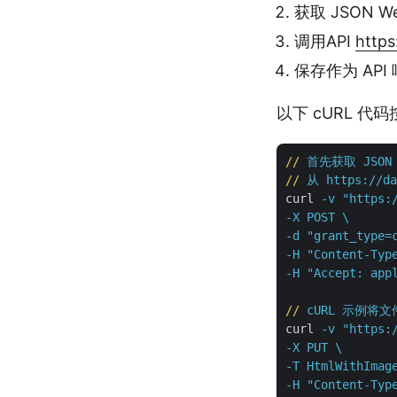
获取 JSON W
调用API
https
保存作为 API
以下 cURL 代
//
首先获取 JSON
//
从 https://da
curl
-v "https:
-X POST \

-d "grant_type=
-H "Content-Type
-H "Accept: app
//
cURL 示例将文件
curl
-v "https:
-X PUT \

-T HtmlWithImage
-H "Content-Type