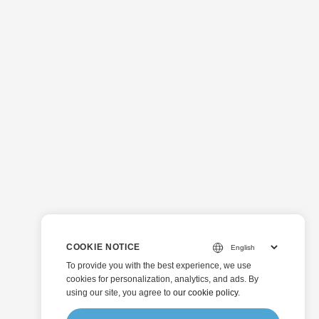
COOKIE NOTICE
To provide you with the best experience, we use
cookies for personalization, analytics, and ads. By
using our site, you agree to
our cookie policy
.