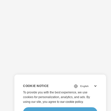
COOKIE NOTICE
To provide you with the best experience, we use
cookies for personalization, analytics, and ads. By
using our site, you agree to
our cookie policy
.