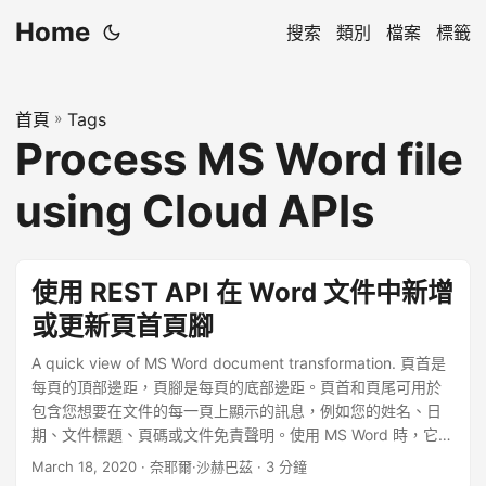
Home
搜索
類別
檔案
標籤
首頁
»
Tags
Process MS Word file
using Cloud APIs
使用 REST API 在 Word 文件中新增
或更新頁首頁腳
A quick view of MS Word document transformation. 頁首是
每頁的頂部邊距，頁腳是每頁的底部邊距。頁首和頁尾可用於
包含您想要在文件的每一頁上顯示的訊息，例如您的姓名、日
期、文件標題、頁碼或文件免責聲明。使用 MS Word 時，它提
供根據預訂佈局添加頁首和頁尾的功能，或允許您新增自訂頁
March 18, 2020
· 奈耶爾·沙赫巴茲 · 3 分鐘
首和頁尾。大多數內建標題都包含一些佔位符文本，您可以保