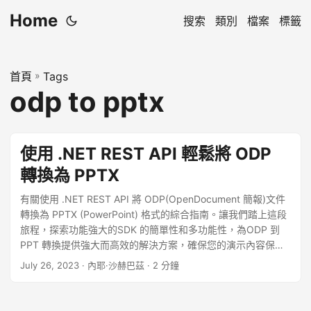
Home
搜索
類別
檔案
標籤
首頁
»
Tags
odp to pptx
使用 .NET REST API 輕鬆將 ODP
轉換為 PPTX
有關使用 .NET REST API 將 ODP(OpenDocument 簡報)文件
轉換為 PPTX (PowerPoint) 格式的綜合指南。讓我們踏上這段
旅程，探索功能強大的SDK 的簡單性和多功能性，為ODP 到
PPT 轉換提供強大而高效的解決方案，確保您的演示內容保持
完整，並且您的幻燈片保留其原始格式和佈局。
July 26, 2023
· 內耶·沙赫巴茲 · 2 分鐘