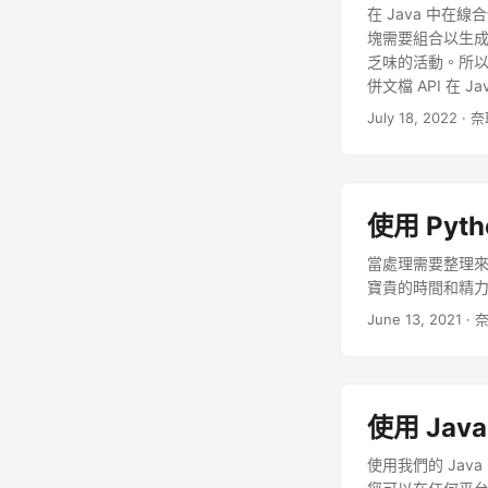
在 Java 中在
塊需要組合以生成
乏味的活動。所以
併文檔 API 在 Ja
SDK for Ja
July 18, 2022
· 奈
文檔以生成單個統一
以下詳細信息。
A
aspose-words-c
上註冊一個免費帳戶
使用 Pyth
明使用 Java 代
當處理需要整理來
寶貴的時間和精力。
June 13, 2021
· 
使用 Jav
使用我們的 Java