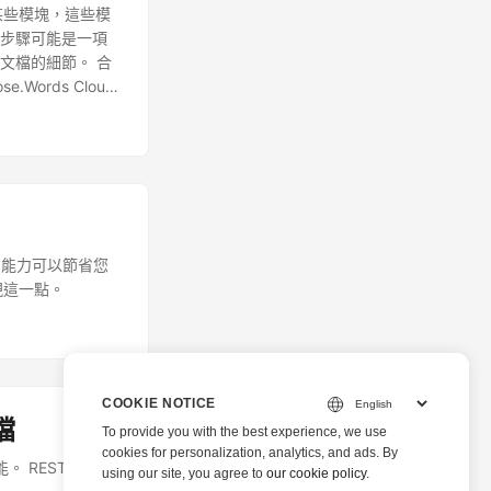
的某些模塊，這些模
動步驟可能是一項
d文檔的細節。 合
.Words Cloud
提供了組合 word
.xml 文件中添加
o/
com.aspose
ud dashboard
請按照下面給出的說
的能力可以節省您
實現這一點。
COOKIE NOTICE
檔
To provide you with the best experience, we use
cookies for personalization, analytics, and ads. By
能。 REST架構讓
using our site, you agree to
our cookie policy
.