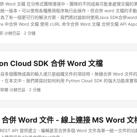
線合併 Word 文檔 在分佈式團隊環境中，團隊的不同成員可能會處理文檔
統一版本。可以使用各種應用程序執行此操作，但合併 word 文檔的手
為了有一個更可行的解決方案，我們將討論如何使用Java SDK合併wor
va 中合併 Word 文檔 使用 cURL 命令合併 Word 文檔 合併文檔 API Aspose
va 使您能夠在 Java 應用程序中引入 Word 文檔創建、操作和轉換功能。它還
耶·沙赫巴茲 · 2 分鐘
輸出的功能。現在，為了使用 SDK，請在您的 maven 構建類型的 pom
sposeJavaAPI
Aspose Java API
https://repository.aspose.cloud/rep
loud
22.5.0
安裝後，我們需要使用 GitHub 或 Google 帳戶在 Aspose.Clo
，或者只需註冊並獲取您的客戶憑據。 在 Java 中合併 Word 文檔 
on Cloud SDK 合併 Word 文檔
碼片段組合 Word 文檔。
自多個團隊成員的輸入或只是組織文件的項目時，無縫合併 Word 文件
在本文中，我們將探討如何利用 Python Cloud SDK 的強大功能來
奈耶爾·沙赫巴茲 · 2 分鐘
a 合併 Word 文件 - 線上連接 MS Word 文
 REST API 提供建立、編輯甚至合併多個 Word 文件為單一統一文件的功