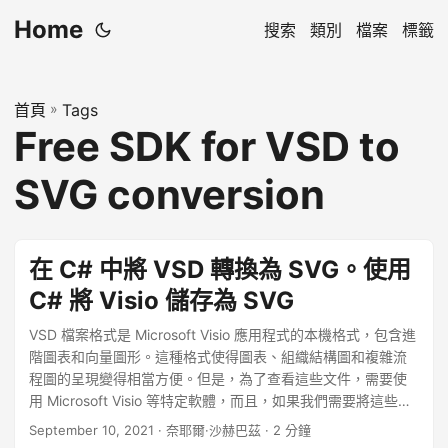
Home
搜索
類別
檔案
標籤
首頁
»
Tags
Free SDK for VSD to
SVG conversion
在 C# 中將 VSD 轉換為 SVG。使用
C# 將 Visio 儲存為 SVG
VSD 檔案格式是 Microsoft Visio 應用程式的本機格式，包含進
階圖表和向量圖形。這種格式使得圖表、組織結構圖和複雜流
程圖的呈現變得相當方便。但是，為了查看這些文件，需要使
用 Microsoft Visio 等特定軟體，而且，如果我們需要將這些詳
細資訊放在網頁上，則會變得非常複雜。因此，我們可以選擇
September 10, 2021
· 奈耶爾·沙赫巴茲 · 2 分鐘
將 VSD 檔案轉換為可縮放向量圖形 (SVG) 格式。一旦我們有了