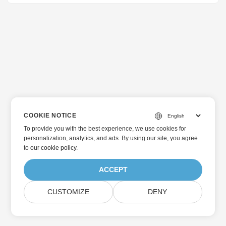
SVG，就可以使用標籤。因此，在本文中，我們將介紹使用 C#
.NET REST API 將 VSD 轉換為 SVG 的步驟。 Visio 檔案處理
API 安裝 雲端訂閱 在 C# 中將 VSD 轉換為 SVG 使用 cURL 指
令將 VSD 轉換為 SVG Visio 檔案處理 API Aspose.Diagram
Cloud 是我們的 REST API，使我們的使用者能夠建立、編輯和
轉換 Visio 檔案和流程圖為其他支援的格式。無需安裝
Microsoft Visio 或其他應用程式即可執行所有這些操作。此
外，我們還創建了免費的 SDK 作為雲端 API 的包裝器，以便您
可以使用您選擇的語言執行所有文件處理操作。所以。在本文
中，我們將討論使用 Aspose.Diagram Cloud SDK for .NET 進
COOKIE NOTICE
行轉換操作。 安裝 使用 Cloud SDK 的第一步是安裝。可透過
To provide you with the best experience, we use cookies for
NuGet 和 GitHub 下載。您可以考慮在終端機中執行以下命令
personalization, analytics, and ads. By using our site, you agree
透過 NuGet 安裝 SDK：
to
our cookie policy
.
ACCEPT
CUSTOMIZE
DENY