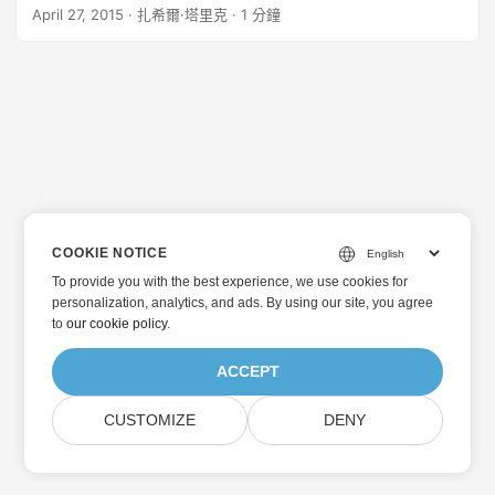
供多種雲端文件處理功能。 Aspose Cloud 的 REST API 獨立
April 27, 2015
· 扎希爾·塔里克 · 1 分鐘
於平台，可在任何平台上使用，例如 Node.js、Amazon、
Salesforce 等，無需任何安裝。由於其獨立於語言，因此對於
精通任何程式語言的開發人員來說，它都是合適的選擇。我們
也為各種程式語言提供 SDK，例如 .NET、Java、PHP、
Ruby、Node.js、ZF 2.0、Symfony2 和 Laravel。
Aspose.Email雲 Aspose.Email Cloud 是一個 REST API，用於
建立可與常見電子郵件檔案格式配合使用的電子郵件歸檔應用
程式。它允許開發人員操作 MSG、EML 和 MHT 檔案等訊息格
式。 API 支援許多常見任務，例如存取訊息、讀取訊息屬性(如
寄件者、收件者、訊息傳送日期和訊息詳細資訊)。它還支援在
COOKIE NOTICE
EML、MSG 和 MHT 格式之間來回轉換訊息。使用
To provide you with the best experience, we use cookies for
Aspose.Email Cloud，還可以存取訊息和下載電子郵件附件，
personalization, analytics, and ads. By using our site, you agree
然後將其儲存到本機磁碟。強大的 API 可以幫助開發人員在使
to
our cookie policy
.
用雲端電子郵件進行程式設計時節省時間和精力。 Aspose
Cloud .NET SDK 中的電子郵件功能 我們已實現以下功能來處
ACCEPT
理電子郵件： 將電子郵件轉換為其他格式 – 此功能可讓您在應
用程式中使用 Aspose.Email Cloud API 將電子郵件轉換為其他
CUSTOMIZE
DENY
格式。 新增電子郵件 – 此功能可讓您在應用程式中使用
Aspose.Email Cloud API 新增電子郵件。 從電子郵件下載附件
– 此功能可讓您在應用程式中使用 Aspose.Email Cloud API 下