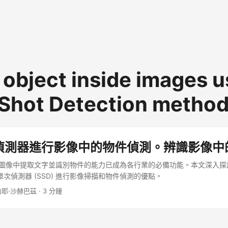
 object inside images u
 Shot Detection metho
偵測器進行影像中的物件偵測。辨識影像中
術從圖像中提取文字並識別物件的能力已成為各行業的必備功能。本文深入
透過單次偵測器 (SSD) 進行影像掃描和物件偵測的優點。
內耶·沙赫巴茲 · 3 分鐘