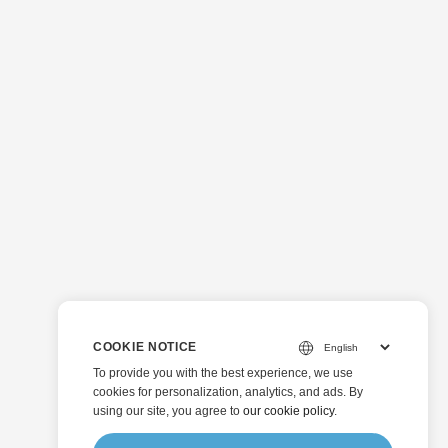
COOKIE NOTICE
To provide you with the best experience, we use
cookies for personalization, analytics, and ads. By
using our site, you agree to
our cookie policy
.