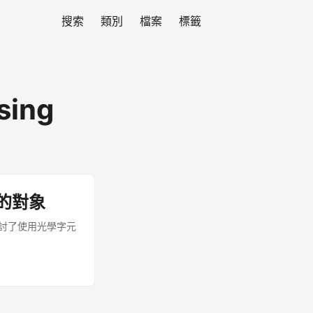
搜索
類別
檔案
標籤
sing
d
的對象
探討了使用光學字元