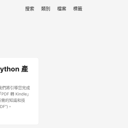
搜索
類別
檔案
標籤
ython 產
，我們將引導您完成
DF 轉 Kindle」
 所需的知識和技
F”)。