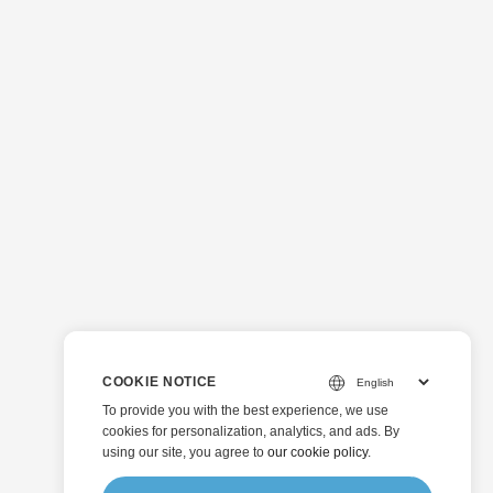
COOKIE NOTICE
To provide you with the best experience, we use
cookies for personalization, analytics, and ads. By
using our site, you agree to
our cookie policy
.