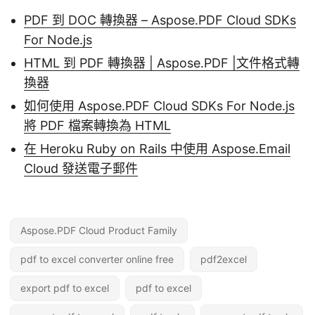
PDF 到 DOC 轉換器 – Aspose.PDF Cloud SDKs
For Node.js
HTML 到 PDF 轉換器 | Aspose.PDF |文件格式轉
換器
如何使用 Aspose.PDF Cloud SDKs For Node.js
將 PDF 檔案轉換為 HTML
在 Heroku Ruby on Rails 中使用 Aspose.Email
Cloud 發送電子郵件
Aspose.PDF Cloud Product Family
pdf to excel converter online free
pdf2excel
export pdf to excel
pdf to excel