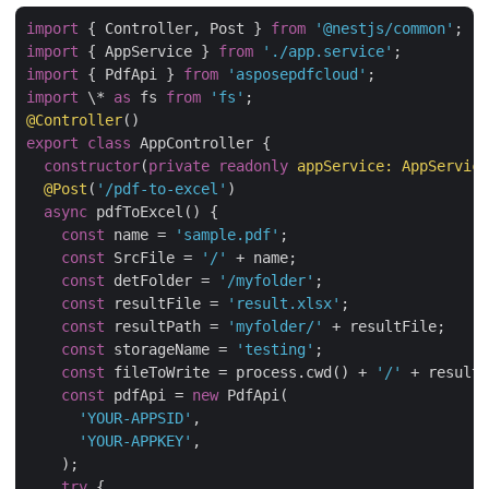
import
 { Controller, Post } 
from
'@nestjs/common'
import
 { AppService } 
from
'./app.service'
import
 { PdfApi } 
from
'asposepdfcloud'
import
 \* 
as
 fs 
from
'fs'
@Controller
export
class
 AppController {

constructor
(
private
readonly
 appService: AppService
@Post
(
'/pdf-to-excel'
)

async
 pdfToExcel() {

const
 name = 
'sample.pdf'
;

const
 SrcFile = 
'/'
 + name;

const
 detFolder = 
'/myfolder'
;

const
 resultFile = 
'result.xlsx'
;

const
 resultPath = 
'myfolder/'
 + resultFile;

const
 storageName = 
'testing'
;

const
 fileToWrite = process.cwd() + 
'/'
 + resultF
const
 pdfApi = 
new
 PdfApi(

'YOUR-APPSID'
,

'YOUR-APPKEY'
,

    );

try
 {
