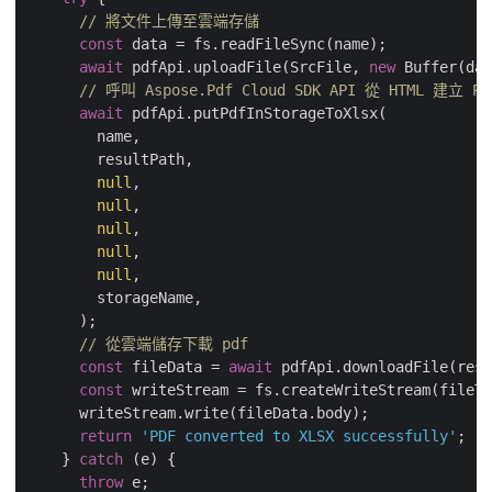
// 將文件上傳至雲端存儲
const
 data = fs.readFileSync(name);

await
 pdfApi.uploadFile(SrcFile, 
new
 Buffer(dat
// 呼叫 Aspose.Pdf Cloud SDK API 從 HTML 建立 P
await
 pdfApi.putPdfInStorageToXlsx(

        name,

        resultPath,

null
,

null
,

null
,

null
,

null
,

        storageName,

      );

// 從雲端儲存下載 pdf
const
 fileData = 
await
 pdfApi.downloadFile(resu
const
 writeStream = fs.createWriteStream(fileTo
      writeStream.write(fileData.body);

return
'PDF converted to XLSX successfully'
;

    } 
catch
 (e) {

throw
 e;
