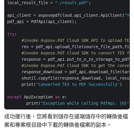
local_result_file = 
"./result.pdf"
;

api_client = asposepdfcloud.api_client.ApiClient(
"YOU
pdf_api = PdfApi(api_client);

try
:

#invoke Aspose.Pdf Cloud SDK API to upload TEX 
      res = pdf_api.upload_file(source_file_path,file
#invoke Aspose.Pdf Cloud SDK to convert TEX fil
      response = pdf_api.put_te_x_in_storage_to_pdf(t
#invoke Aspose.Pdf Cloud SDK to get the convert
      response_download = pdf_api.download_file(targe
      shutil.copyfile(response_download, local_result
      print(
'Converted TEX to PDF Successfully'
)

except
 ApiException 
as
 e:

        print(
"Exception while calling PdfApi: {0}"
成功運行後，您將看到儲存在遠端儲存中的轉換後檔
案和專案根目錄中下載的轉換後檔案的副本。