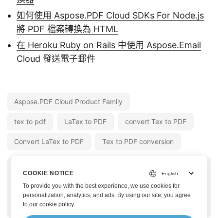
如何使用 Aspose.PDF Cloud SDKs For Node.js
將 PDF 檔案轉換為 HTML
在 Heroku Ruby on Rails 中使用 Aspose.Email
Cloud 發送電子郵件
Aspose.PDF Cloud Product Family
tex to pdf
LaTex to PDF
convert Tex to PDF
Convert LaTex to PDF
Tex to PDF conversion
« 上一篇
下一篇 »
COOKIE NOTICE
使用 Python SDK 建
使用 Aspose.PDF 將
To provide you with the best experience, we use cookies for
立 JPG 到 Word 轉換
HTML 轉換為 PDF |文
personalization, analytics, and ads. By using our site, you agree
to
our cookie policy
.
器
件格式轉換器