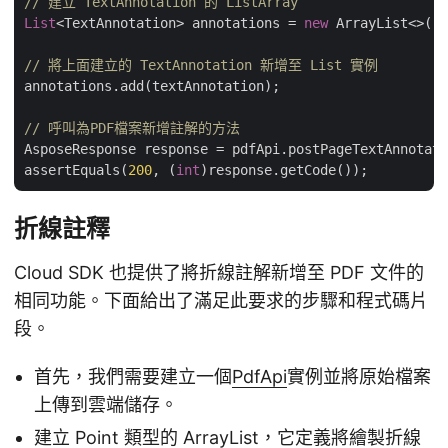
// 建立 TextAnnotation 的 ListArray
List
<TextAnnotation> annotations = 
new
 ArrayList<>();

// 將上面建立的 TextAnnotation 新增至 List 實例
annotations.add(textAnnotation);

// 呼叫為PDF檔案新增註解的方法
AsposeResponse response = pdfApi.postPageTextAnnotati
assertEquals(
200
, (
int
折線註釋
Cloud SDK 也提供了將折線註解新增至 PDF 文件的
相同功能。下面給出了滿足此要求的步驟和程式碼片
段。
首先，我們需要建立一個
PdfApi
實例並將原始檔案
上傳到雲端儲存。
建立
Point
類型的 ArrayList，它定義將繪製折線