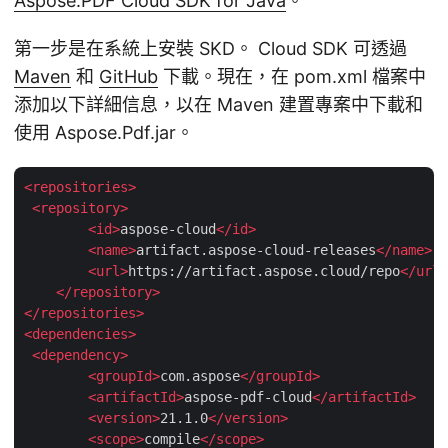
Aspose.PDF Cloud SDK for Java
。
第一步是在系統上安裝 SKD。 Cloud SDK 可透過
Maven
和
GitHub
下載。現在，在 pom.xml 檔案中
添加以下詳細信息，以在 Maven 建置專案中下載和
使用 Aspose.Pdf.jar。
<
repositories
>
<
repository
>
<
id
>
aspose-cloud
</
id
>
<
name
>
artifact.aspose-cloud-releases
</
name
>
<
url
>
https://artifact.aspose.cloud/repo
</
url
>
</
repository
>
</
repositories
>
<
dependencies
>
<
dependency
>
<
groupId
>
com.aspose
</
groupId
>
<
artifactId
>
aspose-pdf-cloud
</
artifactId
>
<
version
>
21.1.0
</
version
>
<
scope
>
compile
</
scope
>