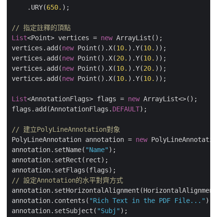
    .URY(
650.
);

// 指定註釋的頂點
List
<Point> vertices = 
new
 ArrayList();

vertices.add(
new
 Point().X(
10.
).Y(
10.
));

vertices.add(
new
 Point().X(
20.
).Y(
10.
));

vertices.add(
new
 Point().X(
10.
).Y(
20.
));

vertices.add(
new
 Point().X(
10.
).Y(
10.
));

List
<AnnotationFlags> flags = 
new
 ArrayList<>();

flags.add(AnnotationFlags.
DEFAULT
);

// 建立PolyLineAnnotation對象
PolyLineAnnotation annotation = 
new
 PolyLineAnnotatio
annotation.setName(
"Name"
);

annotation.setRect(rect);

// 設定Annotation的水平對齊方式
annotation.setHorizontalAlignment(HorizontalAlignment
annotation.contents(
"Rich Text in the PDF File..."
);

annotation.setSubject(
"Subj"
);
