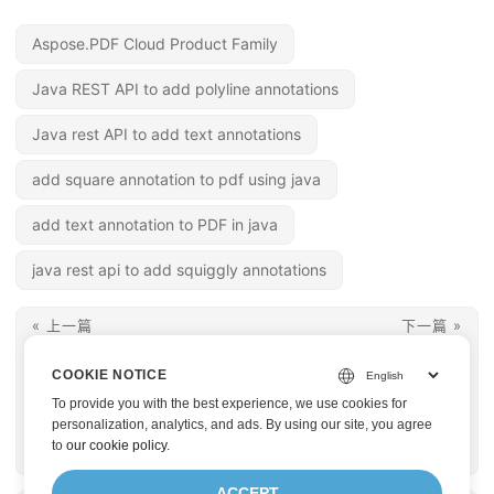
Aspose.PDF Cloud Product Family
Java REST API to add polyline annotations
Java rest API to add text annotations
add square annotation to pdf using java
add text annotation to PDF in java
java rest api to add squiggly annotations
« 上一篇
下一篇 »
使用 Java 將掃描的
使用 Java REST API
COOKIE NOTICE
PDF 轉換為可搜尋的
在 PDF 中反白或刪除
To provide you with the best experience, we use cookies for
PDF - 將 PDF 儲存為
文字、新增線條或圓圈
personalization, analytics, and ads. By using our site, you agree
to
our cookie policy
.
可搜尋的 PDF
註釋
ACCEPT