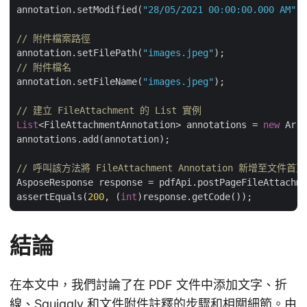
annotation.setModified(
"28/05/2021 00:00:00.000 AM"
);

// 附件檔案路徑
annotation.setFilePath(
"images.jpeg"
// 附件檔名
annotation.setFileName(
"images.jpeg"
);

// 建立 FileAttachment 的 List 實例
List
<FileAttachmentAnnotation> annotations = 
new
 Arra
annotations.add(annotation);

// 呼叫該方法將 FileAttachment Annotation 新增至文件首頁
AsposeResponse response = pdfApi.postPageFileAttachme
assertEquals(
200
, (
int
結論
在本文中，我們討論了在 PDF 文件中添加文字、折
線、Squiggly 和文件附件註釋的步驟和相關細節。由