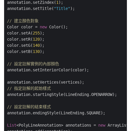
annotation.setZindex(
1
);

annotation.setTitle(
"Title"
);

// 建立顏色對象
Color color = 
new
 Color();

color.setA(
255
);

color.setR(
120
);

color.setG(
140
);

color.setB(
130
);

// 設定註解實例的內部顏色
annotation.setInteriorColor(color);

// 指定註解的起始樣式
annotation.startingStyle(LineEnding.OPENARROW);

// 設定註解的結束樣式
annotation.endingStyle(LineEnding.SQUARE);

List
<PolyLineAnnotation> annotations = 
new
 ArrayList<