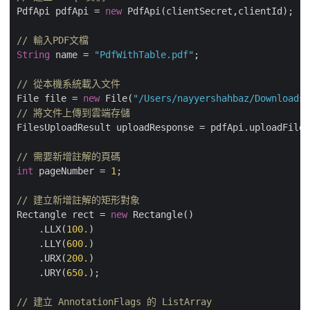
PdfApi pdfApi = 
new
 PdfApi(clientSecret,clientId);

// 輸入PDF文檔
String
 name = 
"PdfWithTable.pdf"
;	        

// 從本機系統載入文件
File file = 
new
 File(
"/Users/nayyershahbaz/Downloads/
// 將文件上傳到雲端存儲
FilesUploadResult uploadResponse = pdfApi.uploadFile(
// 需要新增註解的頁碼
int
 pageNumber = 
1
;

// 建立新增註解的矩形對象
Rectangle rect = 
new
 Rectangle()

    .LLX(
100.
)

    .LLY(
600.
)

    .URX(
200.
)

    .URY(
650.
);

// 建立 AnnotationFlags 的 ListArray