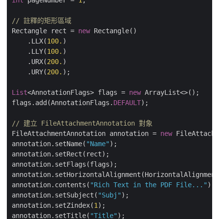
// 註釋的矩形區域
Rectangle rect = 
new
 Rectangle()

    .LLX(
100.
)

    .LLY(
100.
)

    .URX(
200.
)

    .URY(
200.
);

List
<AnnotationFlags> flags = 
new
 ArrayList<>();

flags.add(AnnotationFlags.
DEFAULT
);

// 建立 FileAttachmentAnnotation 對象
FileAttachmentAnnotation annotation = 
new
 FileAttachm
annotation.setName(
"Name"
);

annotation.setRect(rect);

annotation.setFlags(flags);

annotation.setHorizontalAlignment(HorizontalAlignment
annotation.contents(
"Rich Text in the PDF File..."
);

annotation.setSubject(
"Subj"
);

annotation.setZindex(
1
);

annotation.setTitle(
"Title"
);
