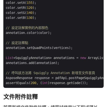
color.setA(
155
);

color.setR(
120
);

color.setG(
140
);

color.setB(
130
);

// 設定註解實例的內部顏色
annotation.color(color);

// 設定註釋點		        
annotation.setQuadPoints(vertices);

List
<SquigglyAnnotation> annotations = 
new
 ArrayList<
annotations.add(annotation);

// 呼叫該方法將 Squiggly Annotation 新增至文件首頁
AsposeResponse response = pdfApi.postPageSquigglyAnno
assertEquals(
200
, (
int
文件附件註釋