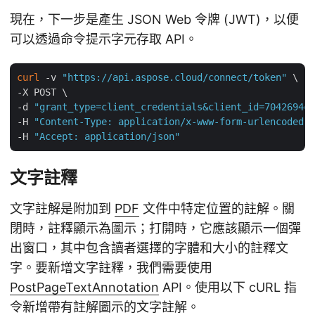
現在，下一步是產生 JSON Web 令牌 (JWT)，以便
可以透過命令提示字元存取 API。
curl
 -v 
"https://api.aspose.cloud/connect/token"
 \

-X POST \

-d 
"grant_type=client_credentials&client_id=7042694c-
-H 
"Content-Type: application/x-www-form-urlencoded"
 
-H 
"Accept: application/json"
文字註釋
文字註解是附加到
PDF
文件中特定位置的註解。關
閉時，註釋顯示為圖示；打開時，它應該顯示一個彈
出窗口，其中包含讀者選擇的字體和大小的註釋文
字。要新增文字註釋，我們需要使用
PostPageTextAnnotation
API。使用以下 cURL 指
令新增帶有註解圖示的文字註解。