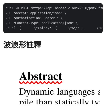
curl -X POST "https://api.aspose.cloud/v3.0/pdf/PdfWi
-H  "accept: application/json" \

-H  "authorization: Bearer " \

-H  "Content-Type: application/json" \

-d "[  {       \"Color\": {      \"A\": 0,      \"R\"
波浪形註釋