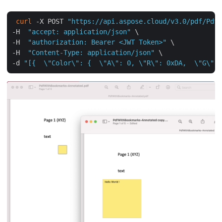
curl
 -X POST 
"https://api.aspose.cloud/v3.0/pdf/PdfW
-H  
"accept: application/json"
 \

-H  
"authorization: Bearer <JWT Token>"
 \

-H  
"Content-Type: application/json"
 \

-d 
"[{  \"Color\": {  \"A\": 0, \"R\": 0xDA,  \"G\": 