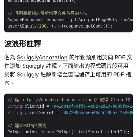
annotations.add(annotation);

// 呼叫將折線註解新增至文件首頁的方法
AsposeResponse response = pdfApi.postPagePolyLineAnno
assertEquals(
200
, (
int
波浪形註釋
名為
SquigglyAnnotation
的單獨類別用於向 PDF 文
件添加 Squiggly 註釋。下面給出的程式碼片段可用
於將 Squiggly 註解新增至雲端儲存上可用的 PDF 檔
案。
// 從 https://dashboard.aspose.cloud/ 取得 ClientID 和
String
 clientId = 
"a41d01ef-dfd5-4e02-ad29-bd85fe41e3
String
 clientSecret = 
"d87269aade6a46cdc295b711e26809
// 建立PdfApi實例
PdfApi pdfApi = 
new
 PdfApi(clientSecret,clientId);
