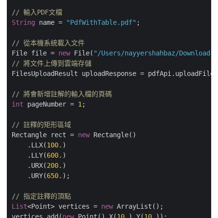
// 輸入PDF文檔
String
 name = 
"PdfWithTable.pdf"
;	        

// 從本機系統載入文件
File file = 
new
 File(
"/Users/nayyershahbaz/Downloads/
// 將文件上傳到雲端存儲
FilesUploadResult uploadResponse = pdfApi.uploadFile(
// 將會新增註解的輸入檔的頁碼
int
 pageNumber = 
1
;

// 註釋的矩形區域
Rectangle rect = 
new
 Rectangle()

    .LLX(
100.
)

    .LLY(
600.
)

    .URX(
200.
)

    .URY(
650.
);

// 指定註釋的頂點
List
<Point> vertices = 
new
 ArrayList();

vertices.add(
new
 Point().X(
10.
).Y(
10.
));
