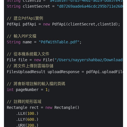
String
 clientId = 
"a41d01ef-dfd5-4e02-ad29-bd85fe41e3
String
 clientSecret = 
"d87269aade6a46cdc295b711e26809
// 建立PdfApi實例
PdfApi pdfApi = 
new
 PdfApi(clientSecret,clientId);

// 輸入PDF文檔
String
 name = 
"PdfWithTable.pdf"
;	        

// 從本機系統載入文件
File file = 
new
 File(
"/Users/nayyershahbaz/Downloads/
// 將文件上傳到雲端存儲
FilesUploadResult uploadResponse = pdfApi.uploadFile(
// 將會新增註解的輸入檔的頁碼
int
 pageNumber = 
1
;

// 註釋的矩形區域
Rectangle rect = 
new
 Rectangle()

    .LLX(
100.
)

    .LLY(
600.
)

    .URX(
200.
)
