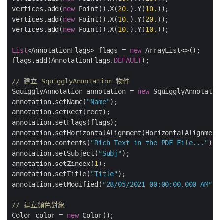
vertices.add(
new
 Point().X(
20.
).Y(
10.
));

vertices.add(
new
 Point().X(
10.
).Y(
20.
));

vertices.add(
new
 Point().X(
10.
).Y(
10.
));

List
<AnnotationFlags> flags = 
new
 ArrayList<>();

flags.add(AnnotationFlags.
DEFAULT
);

// 建立 SquigglyAnnotation 物件
SquigglyAnnotation annotation = 
new
 SquigglyAnnotatio
annotation.setName(
"Name"
);

annotation.setRect(rect);

annotation.setFlags(flags);

annotation.setHorizontalAlignment(HorizontalAlignment
annotation.contents(
"Rich Text in the PDF File..."
);

annotation.setSubject(
"Subj"
);

annotation.setZindex(
1
);

annotation.setTitle(
"Title"
);

annotation.setModified(
"28/05/2021 00:00:00.000 AM"
);

// 建立顏色對象
Color color = 
new
 Color();
