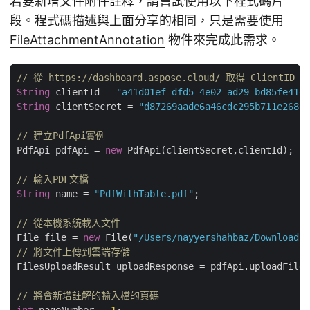
若要新增文件附件註釋，請嘗試使用以下程式碼片
段。程式碼描述與上面分享的相同，只是需要使用
FileAttachmentAnnotation
物件來完成此需求。
// 從 https://dashboard.aspose.cloud/ 取得 ClientID 和
String
 clientId = 
"a41d01ef-dfd5-4e02-ad29-bd85fe41e3
String
 clientSecret = 
"d87269aade6a46cdc295b711e26809
// 建立PdfApi實例
PdfApi pdfApi = 
new
 PdfApi(clientSecret,clientId);

// 輸入PDF文檔
String
 name = 
"PdfWithTable.pdf"
;	        

// 從本機系統載入文件
File file = 
new
 File(
"/Users/nayyershahbaz/Downloads/
// 將文件上傳到雲端存儲
FilesUploadResult uploadResponse = pdfApi.uploadFile(
// 將會新增註解的輸入檔的頁碼
int
 pageNumber = 
1
;
