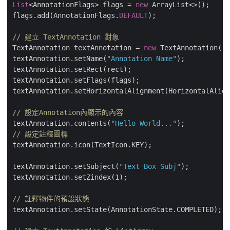
List
<AnnotationFlags> flags = 
new
 ArrayList<>();

flags.add(AnnotationFlags.
DEFAULT
);

// 建立 TextAnnotation 對象
TextAnnotation textAnnotation = 
new
 TextAnnotation();

textAnnotation.setName(
"Annotation Name"
);

textAnnotation.setRect(rect);

textAnnotation.setFlags(flags);

textAnnotation.setHorizontalAlignment(HorizontalAlign
// 設定Annotation內顯示的內容
textAnnotation.contents(
"Hello World..."
// 設定註釋圖標
textAnnotation.icon(TextIcon.KEY);

textAnnotation.setSubject(
"Text Box Subj"
);

textAnnotation.setZindex(
1
);

// 註釋物件的預設狀態
textAnnotation.setState(AnnotationState.COMPLETED);
