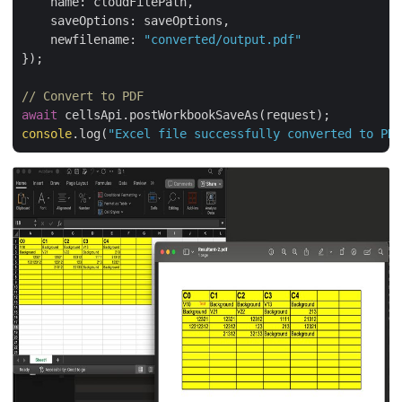
name
: cloudFilePath,

saveOptions
: saveOptions,

newfilename
: 
"converted/output.pdf"
});

// Convert to PDF
await
console
.log(
"Excel file successfully converted to PDF