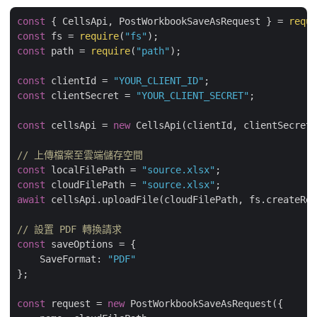
const
 { CellsApi, PostWorkbookSaveAsRequest } = 
requi
const
 fs = 
require
(
"fs"
const
 path = 
require
(
"path"
);

const
 clientId = 
"YOUR_CLIENT_ID"
const
 clientSecret = 
"YOUR_CLIENT_SECRET"
;

const
 cellsApi = 
new
 CellsApi(clientId, clientSecret)
// 上傳檔案至雲端儲存空間
const
 localFilePath = 
"source.xlsx"
const
 cloudFilePath = 
"source.xlsx"
await
 cellsApi.uploadFile(cloudFilePath, fs.createRea
// 設置 PDF 轉換請求
const
 saveOptions = {

SaveFormat
: 
"PDF"
};

const
 request = 
new
 PostWorkbookSaveAsRequest({
