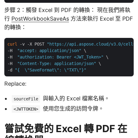
步驟 2：觸發 Excel 到 PDF 的轉換： 現在我們將執
行
PostWorkbookSaveAs
方法來執行 Excel 至 PDF
的轉換：
curl
 -v -X POST 
"https://api.aspose.cloud/v3.0/cells/
-H  
"accept: application/json"
 \

-H  
"authorization: Bearer <JWT_Token>"
 \

-H  
"Content-Type: application/json"
 \

-d 
"{  \"SaveFormat\": \"TXT\"}"
Replace:
與輸入的 Excel 檔案名稱。
sourceFile
使用您生成的訪問令牌。
<JWTTOKEN>
嘗試免費的 Excel 轉 PDF 在