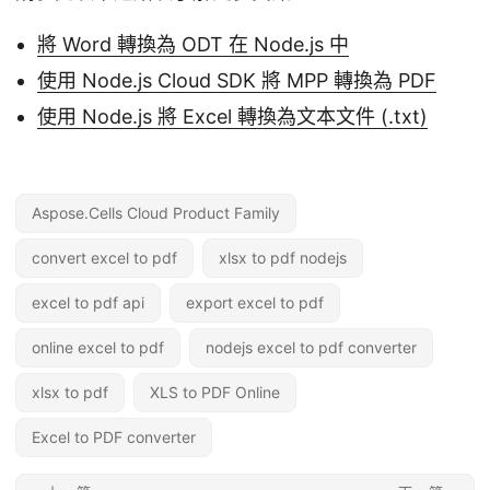
將 Word 轉換為 ODT 在 Node.js 中
使用 Node.js Cloud SDK 將 MPP 轉換為 PDF
使用 Node.js 將 Excel 轉換為文本文件 (.txt)
Aspose.Cells Cloud Product Family
convert excel to pdf
xlsx to pdf nodejs
excel to pdf api
export excel to pdf
online excel to pdf
nodejs excel to pdf converter
xlsx to pdf
XLS to PDF Online
Excel to PDF converter