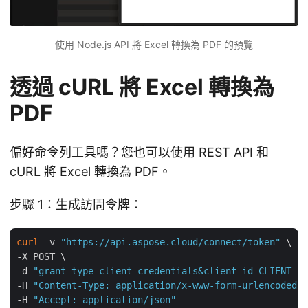
使用 Node.js API 將 Excel 轉換為 PDF 的預覽
透過 cURL 將 Excel 轉換為
PDF
偏好命令列工具嗎？您也可以使用 REST API 和
cURL 將 Excel 轉換為 PDF。
步驟 1：生成訪問令牌：
curl
 -v 
"https://api.aspose.cloud/connect/token"
 \

-X POST \

-d 
"grant_type=client_credentials&client_id=CLIENT_ID
-H 
"Content-Type: application/x-www-form-urlencoded"
 
-H 
"Accept: application/json"