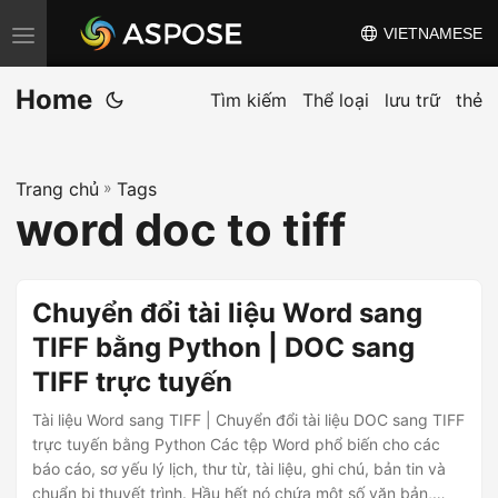
VIETNAMESE
C
h
Home
u
Tìm kiếm
Thể loại
lưu trữ
thẻ
y
ể
Trang chủ
»
Tags
n
word doc to tiff
đ
ổ
i
Chuyển đổi tài liệu Word sang
đ
TIFF bằng Python | DOC sang
i
TIFF trực tuyến
ề
u
Tài liệu Word sang TIFF | Chuyển đổi tài liệu DOC sang TIFF
h
trực tuyến bằng Python Các tệp Word phổ biến cho các
báo cáo, sơ yếu lý lịch, thư từ, tài liệu, ghi chú, bản tin và
ư
chuẩn bị thuyết trình. Hầu hết nó chứa một số văn bản,