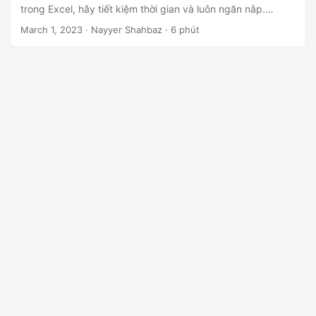
ớ
trong Excel, hãy tiết kiệm thời gian và luôn ngăn nắp.
n
Hướng dẫn này cung cấp chi tiết từng bước để chia tệp
March 1, 2023
· Nayyer Shahbaz · 6 phút
Excel và cung cấp cho bạn các mẹo để tối ưu hóa quy trình
g
của bạn. Khi kết thúc hướng dẫn này, bạn sẽ có kiến thức
và kỹ năng để chia nhỏ các tệp Excel của mình như một
chuyên gia.