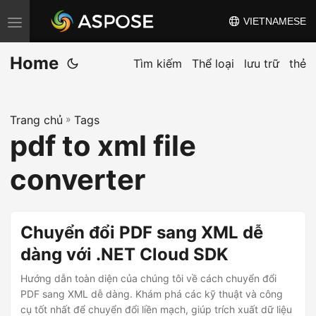
VIETNAMESE
C
h
Home
u
Tìm kiếm
Thể loại
lưu trữ
thẻ
y
ể
Trang chủ
»
Tags
n
pdf to xml file
đ
ổ
converter
i
đ
i
Chuyển đổi PDF sang XML dễ
ề
dàng với .NET Cloud SDK
u
Hướng dẫn toàn diện của chúng tôi về cách chuyển đổi
h
PDF sang XML dễ dàng. Khám phá các kỹ thuật và công
ư
cụ tốt nhất để chuyển đổi liền mạch, giúp trích xuất dữ liệu