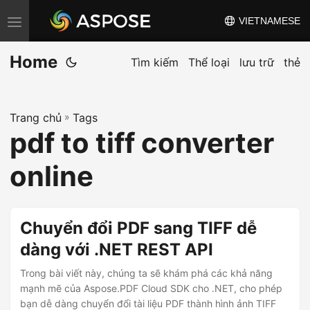
VIETNAMESE
C
h
Home
u
Tìm kiếm
Thể loại
lưu trữ
thẻ
y
ể
Trang chủ
»
Tags
n
pdf to tiff converter
đ
ổ
online
i
đ
i
Chuyển đổi PDF sang TIFF dễ
ề
dàng với .NET REST API
u
Trong bài viết này, chúng ta sẽ khám phá các khả năng
h
mạnh mẽ của Aspose.PDF Cloud SDK cho .NET, cho phép
ư
bạn dễ dàng chuyển đổi tài liệu PDF thành hình ảnh TIFF