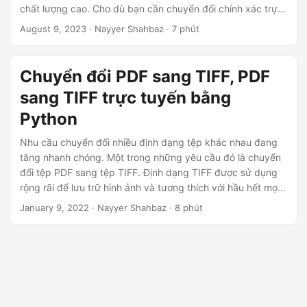
ớ
chất lượng cao. Cho dù bạn cần chuyển đổi chính xác trực
n
tuyến hay muốn đạt được độ phân giải 600 DPI tuyệt đẹp,
August 9, 2023
· Nayyer Shahbaz · 7 phút
hướng dẫn của chúng tôi sẽ hướng dẫn bạn qua quy trình
g
để đạt được kết quả đặc biệt.
Chuyển đổi PDF sang TIFF, PDF
sang TIFF trực tuyến bằng
Python
Nhu cầu chuyển đổi nhiều định dạng tệp khác nhau đang
tăng nhanh chóng. Một trong những yêu cầu đó là chuyển
đổi tệp PDF sang tệp TIFF. Định dạng TIFF được sử dụng
rộng rãi để lưu trữ hình ảnh và tương thích với hầu hết mọi
phần mềm hình ảnh. Trong bài viết này, chúng tôi sẽ thảo
January 9, 2022
· Nayyer Shahbaz · 8 phút
luận về cách chuyển đổi tệp PDF sang tệp TIFF bằng ngôn
ngữ lập trình Python. Chúng tôi sẽ khám phá các thư viện
và phương pháp khác nhau để hoàn thành nhiệm vụ này và
cung cấp hướng dẫn từng bước để giúp bạn thực hiện quy
trình chuyển đổi.