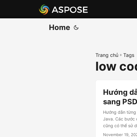
Home
Trang chủ
»
Tags
low co
Hướng dẫ
sang PSD
Hướng dẫn từng 
Java. Các bước 
cũng có thể sử 
November 19, 20