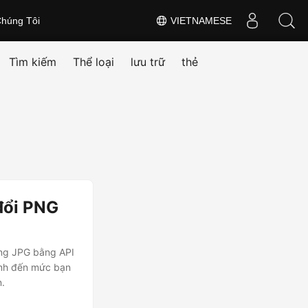
húng Tôi
VIETNAMESE
Tìm kiếm
Thể loại
lưu trữ
thẻ
đổi PNG
ang JPG bằng API
ạnh đến mức bạn
.