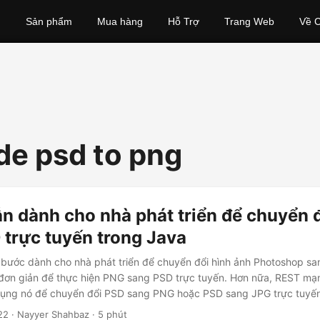
Sản phẩm
Mua hàng
Hỗ Trợ
Trang Web
Về C
de psd to png
n dành cho nhà phát triển để chuyển 
 trực tuyến trong Java
bước dành cho nhà phát triển để chuyển đổi hình ảnh Photoshop s
đơn giản để thực hiện PNG sang PSD trực tuyến. Hơn nữa, REST m
dụng nó để chuyển đổi PSD sang PNG hoặc PSD sang JPG trực tuyến
22
· Nayyer Shahbaz · 5 phút