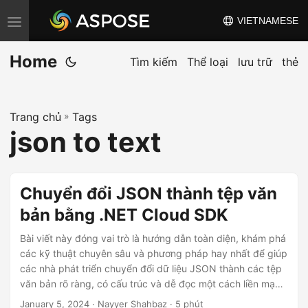
VIETNAMESE
C
h
Home
u
Tìm kiếm
Thể loại
lưu trữ
thẻ
y
ể
Trang chủ
»
Tags
n
json to text
đ
ổ
i
Chuyển đổi JSON thành tệp văn
đ
bản bằng .NET Cloud SDK
i
ề
Bài viết này đóng vai trò là hướng dẫn toàn diện, khám phá
u
các kỹ thuật chuyên sâu và phương pháp hay nhất để giúp
các nhà phát triển chuyển đổi dữ liệu JSON thành các tệp
h
văn bản rõ ràng, có cấu trúc và dễ đọc một cách liền mạch
ư
bằng .NET REST API.
January 5, 2024
· Nayyer Shahbaz · 5 phút