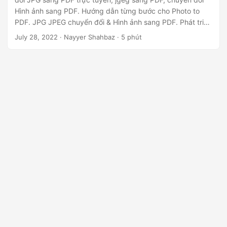
ớ
Hình ảnh sang PDF. Hướng dẫn từng bước cho Photo to
n
PDF. JPG JPEG chuyển đổi & Hình ảnh sang PDF. Phát triển
g
trình chuyển đổi Hình ảnh sang PDF của riêng bạn bằng
July 28, 2022
· Nayyer Shahbaz · 5 phút
API REST