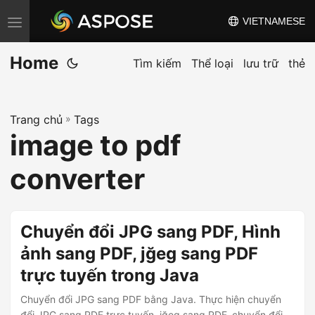
VIETNAMESE
C
h
Home
u
Tìm kiếm
Thể loại
lưu trữ
thẻ
y
ể
Trang chủ
»
Tags
n
image to pdf
đ
ổ
converter
i
đ
i
Chuyển đổi JPG sang PDF, Hình
ề
ảnh sang PDF, jğeg sang PDF
u
trực tuyến trong Java
h
ư
Chuyển đổi JPG sang PDF bằng Java. Thực hiện chuyển
đổi JPG sang PDF trực tuyến, jğeg sang PDF, chuyển đổi