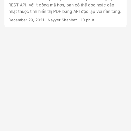
ớ
REST API. Với ít dòng mã hơn, bạn có thể đọc hoặc cập
n
nhật thuộc tính hiển thị PDF bằng API độc lập với nền tảng.
g
December 29, 2021
· Nayyer Shahbaz · 10 phút