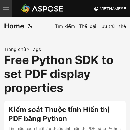
VIETNAMESE
C
h
Home
u
Tìm kiếm
Thể loại
lưu trữ
thẻ
y
ể
Trang chủ
»
Tags
n
Free Python SDK to
đ
ổ
set PDF display
i
đ
properties
i
ề
u
Kiểm soát Thuộc tính Hiển thị
h
PDF bằng Python
ư
Tìm hiểu cách thiết lập thuộc tính hiển thị PDF bằng Python