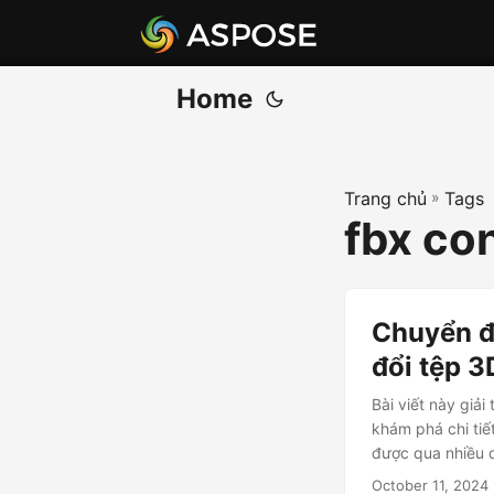
Home
Trang chủ
»
Tags
fbx con
Chuyển đ
đổi tệp 3
Bài viết này giả
khám phá chi ti
được qua nhiều q
October 11, 2024