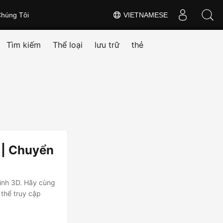
húng Tôi
VIETNAMESE
Tìm kiếm
Thể loại
lưu trữ
thẻ
 | Chuyển
hình 3D. Hãy cùng
thể truy cập