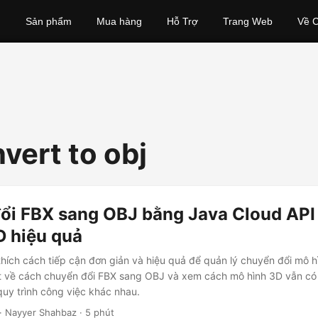
Sản phẩm
Mua hàng
Hỗ Trợ
Trang Web
Về C
vert to obj
ổi FBX sang OBJ bằng Java Cloud API
D hiệu quả
i thích cách tiếp cận đơn giản và hiệu quả để quản lý chuyển đổi mô 
ết về cách chuyển đổi FBX sang OBJ và xem cách mô hình 3D vẫn có 
uy trình công việc khác nhau.
· Nayyer Shahbaz · 5 phút