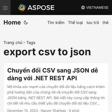
VIETNAMESE
C
h
Home
u
Tìm kiếm
Thể loại
lưu trữ
thẻ
y
ể
Trang chủ
»
Tags
n
export csv to json
đ
ổ
i
Chuyển đổi CSV sang JSON dễ
đ
dàng với .NET REST API
i
ề
Mở khóa sức mạnh của chuyển đổi dữ liệu bằng cách khám
u
phá hướng dẫn của chúng tôi về chuyển đổi CSV sang
JSON bằng .NET REST API. Bài viết này cung cấp thông tin
h
chi tiết về nhu cầu thiết yếu để chuyển đổi dữ liệu CSV
ư
sang định dạng JSON có khả năng thích ứng rộng rãi một
December 15, 2023
· Nayyer Shahbaz · 6 phút