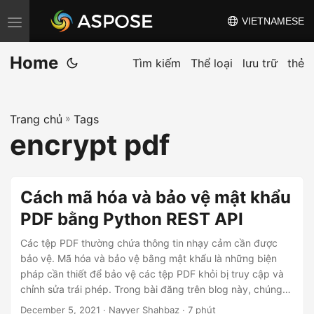
VIETNAMESE
C
h
Home
u
Tìm kiếm
Thể loại
lưu trữ
thẻ
y
ể
Trang chủ
»
Tags
n
encrypt pdf
đ
ổ
i
Cách mã hóa và bảo vệ mật khẩu
đ
PDF bằng Python REST API
i
ề
Các tệp PDF thường chứa thông tin nhạy cảm cần được
u
bảo vệ. Mã hóa và bảo vệ bằng mật khẩu là những biện
pháp cần thiết để bảo vệ các tệp PDF khỏi bị truy cập và
h
chỉnh sửa trái phép. Trong bài đăng trên blog này, chúng
ư
tôi sẽ hướng dẫn bạn quy trình mã hóa và bảo vệ mật khẩu
December 5, 2021
· Nayyer Shahbaz · 7 phút