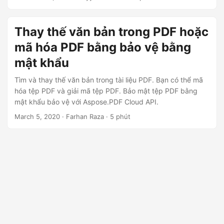
ớ
các tệp PDF bằng Python REST API. Bạn sẽ tìm hiểu cách
thêm mật khẩu, khóa tệp PDF và bảo mật tệp khỏi bị chỉnh
n
sửa để đảm bảo tài liệu của bạn được an toàn và bảo mật.
Thay thế văn bản trong PDF hoặc
g
Làm theo hướng dẫn từng bước của chúng tôi và bảo vệ
mã hóa PDF bằng bảo vệ bằng
tệp PDF của bạn ngay hôm nay.
mật khẩu
Tìm và thay thế văn bản trong tài liệu PDF. Bạn có thể mã
hóa tệp PDF và giải mã tệp PDF. Bảo mật tệp PDF bằng
mật khẩu bảo vệ với Aspose.PDF Cloud API.
March 5, 2020
· Farhan Raza · 5 phút