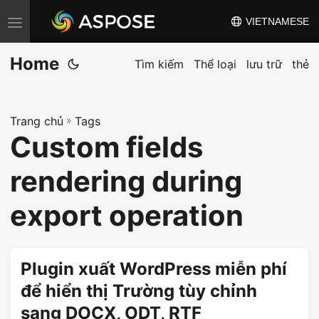
VIETNAMESE
C
h
Home
u
Tìm kiếm
Thể loại
lưu trữ
thẻ
y
ể
Trang chủ
»
Tags
n
Custom fields
đ
ổ
rendering during
i
đ
export operation
i
ề
u
Plugin xuất WordPress miễn phí
h
để hiển thị Trường tùy chỉnh
ư
sang DOCX, ODT, RTF