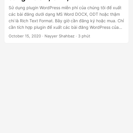
ớ
Sử dụng plugin WordPress miễn phí của chúng tôi để xuất
n
các bài đăng dưới dạng MS Word DOCX, ODT hoặc thậm
g
chí là Rich Text Format. Bây giờ cần đăng ký hoặc mua. Chỉ
cần tích hợp plugin để xuất các bài đăng WordPress của
bạn sang định dạng MS Word phổ biến.
October 15, 2020
· Nayyer Shahbaz · 3 phút