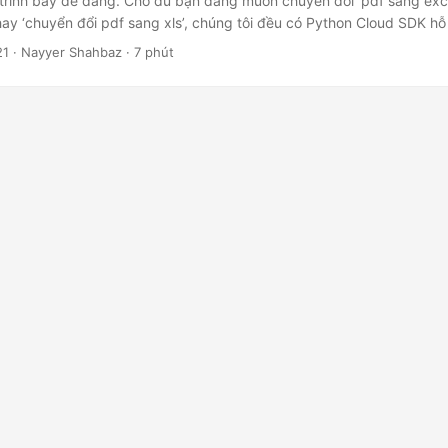
à trình bày dễ dàng. Cho dù bạn đang muốn chuyển đổi ‘pdf sang exce
hay ‘chuyển đổi pdf sang xls’, chúng tôi đều có Python Cloud SDK hỗ 
21
· Nayyer Shahbaz · 7 phút