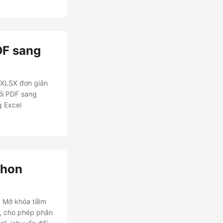
DF sang
 XLSX đơn giản
ổi PDF sang
g Excel
thon
. Mở khóa tiềm
l, cho phép phân