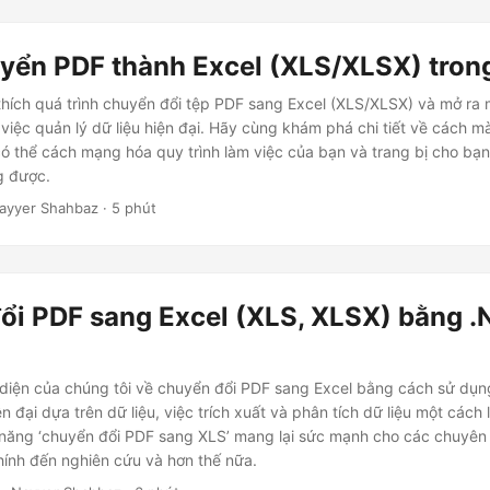
yển PDF thành Excel (XLS/XLSX) tron
i thích quá trình chuyển đổi tệp PDF sang Excel (XLS/XLSX) và mở ra m
 việc quản lý dữ liệu hiện đại. Hãy cùng khám phá chi tiết về cách mà
ó thể cách mạng hóa quy trình làm việc của bạn và trang bị cho bạn
g được.
ayyer Shahbaz · 5 phút
ổi PDF sang Excel (XLS, XLSX) bằng 
diện của chúng tôi về chuyển đổi PDF sang Excel bằng cách sử dụn
ện đại dựa trên dữ liệu, việc trích xuất và phân tích dữ liệu một cách 
năng ‘chuyển đổi PDF sang XLS’ mang lại sức mạnh cho các chuyên 
chính đến nghiên cứu và hơn thế nữa.