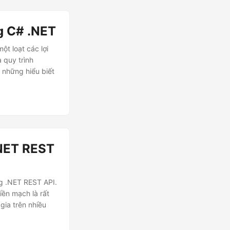
g C# .NET
ột loạt các lợi
 quy trình
 những hiểu biết
.NET REST
g .NET REST API.
liền mạch là rất
gia trên nhiều