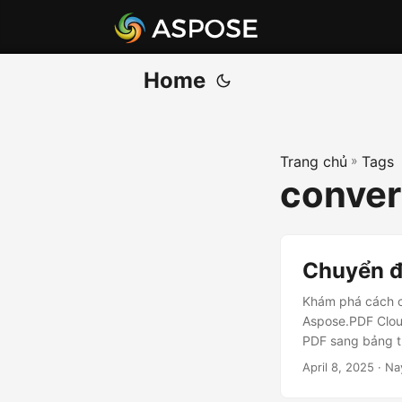
Home
Trang chủ
»
Tags
convert
Chuyển đ
Khám phá cách c
Aspose.PDF Cloud
PDF sang bảng t
April 8, 2025
· Na