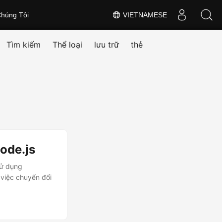
húng Tôi
VIETNAMESE
Tìm kiếm
Thể loại
lưu trữ
thẻ
ode.js
sử dụng
 việc chuyển đổi