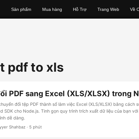
Sản phẩm
Mua hàng
Hỗ Trợ
Trang Web
Về C
 pdf to xls
ổi PDF sang Excel (XLS/XLSX) trong N
huyển đổi tệp PDF thành sổ làm việc Excel (XLS/XLSX) bằng cách 
 SDK cho Node.js. Tinh gọn quy trình trích xuất dữ liệu của bạn với
ính dễ dàng.
yyer Shahbaz · 5 phút