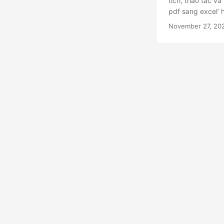
tích, thao tác v
pdf sang excel’ 
November 27, 20