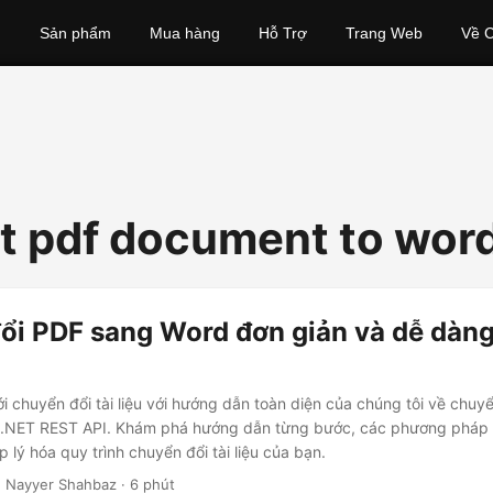
Sản phẩm
Mua hàng
Hỗ Trợ
Trang Web
Về C
t pdf document to wor
ổi PDF sang Word đơn giản và dễ dàng
i chuyển đổi tài liệu với hướng dẫn toàn diện của chúng tôi về chuy
NET REST API. Khám phá hướng dẫn từng bước, các phương pháp h
 lý hóa quy trình chuyển đổi tài liệu của bạn.
 Nayyer Shahbaz · 6 phút