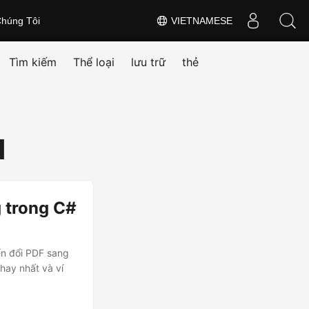
húng Tôi
VIETNAMESE
Tìm kiếm
Thể loại
lưu trữ
thẻ
d
 trong C#
ển đổi PDF sang
ay nhất và ví