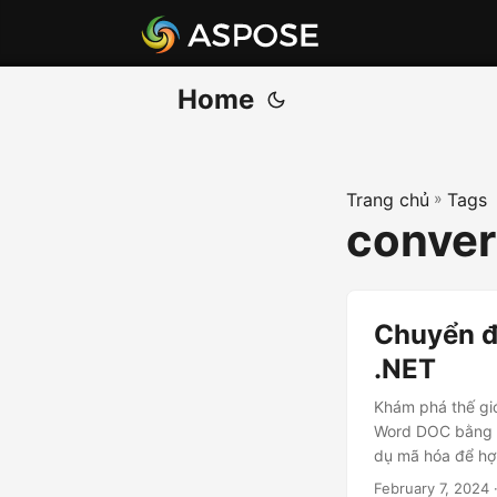
Home
Trang chủ
»
Tags
conver
Chuyển đ
.NET
Khám phá thế giớ
Word DOC bằng .
dụ mã hóa để hợp
February 7, 2024
·