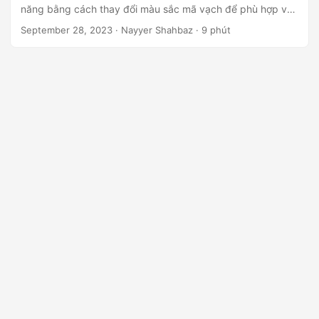
ớ
năng bằng cách thay đổi màu sắc mã vạch để phù hợp với
n
thương hiệu hoặc yêu cầu ứng dụng của bạn.
September 28, 2023
· Nayyer Shahbaz · 9 phút
g