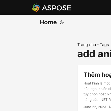
Home
Trang chủ
»
Tags
add an
Thêm hoạ
Hoạt hình là một
của bạn, khiến c
tùy chọn hoạt hì
năng của .NET RE
June 22, 2023
· N