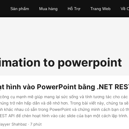
Sản phẩm
Mua hàng
Hỗ Trợ
Trang Web
Về C
imation to powerpoint
t hình vào PowerPoint bằng .NET RES
 công cụ mạnh mẽ giúp mang lại sức sống và tính tương tác cho các b
húng trở nên hấp dẫn và dễ nhớ hơn. Trong bài viết này, chúng ta s
nh khác nhau có sẵn trong PowerPoint và chứng minh cách bạn có t
ST API để chèn hoạt hình vào các slide của bạn một cách lập trình.
ayyer Shahbaz · 7 phút