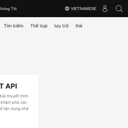
húng Tôi
VIETNAMESE
Tìm kiếm
Thể loại
lưu trữ
thẻ
T API
ài thuyết trình
ẽ khám phá các
hể tận dụng khả