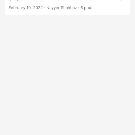
ớ
Python
February 10, 2022
· Nayyer Shahbaz · 6 phút
n
g