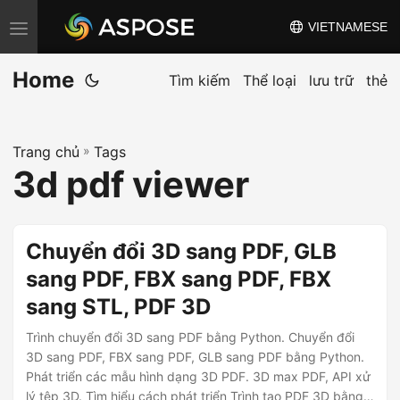
VIETNAMESE
C
h
Home
u
Tìm kiếm
Thể loại
lưu trữ
thẻ
y
ể
Trang chủ
»
Tags
n
3d pdf viewer
đ
ổ
i
Chuyển đổi 3D sang PDF, GLB
đ
sang PDF, FBX sang PDF, FBX
i
sang STL, PDF 3D
ề
u
Trình chuyển đổi 3D sang PDF bằng Python. Chuyển đổi
h
3D sang PDF, FBX sang PDF, GLB sang PDF bằng Python.
Phát triển các mẫu hình dạng 3D PDF. 3D max PDF, API xử
ư
lý tệp 3D. Tìm hiểu cách phát triển Trình tạo PDF 3D bằng