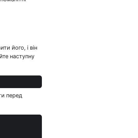
ти його, і він
айте наступну
ти перед