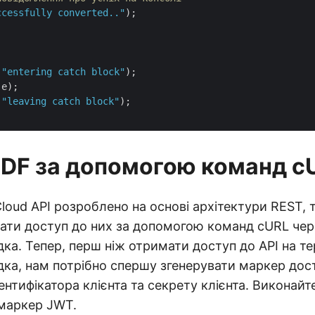
ccessfully converted.."
);

(
"entering catch block"
);

e);

(
"leaving catch block"
);

PDF за допомогою команд c
loud API розроблено на основі архітектури REST,
ти доступ до них за допомогою команд cURL чер
ка. Тепер, перш ніж отримати доступ до API на те
ка, нам потрібно спершу згенерувати маркер дос
дентифікатора клієнта та секрету клієнта. Виконайт
маркер JWT.