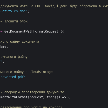
 документа Word на PDF (вихідні дані буде збережено в хм
"GetStyles.doc"
;

би зловити блок
ew
 GetDocumentWithFormatRequest ({

дного файлу документа
ame, 

триманого файлу
f"
,

иманого файлу в CloudStorage
Converted.pdf"
ти операцію перетворення документа
umentWithFormat(request).then(
() =>
 {

повідомлення про успіх на консолі