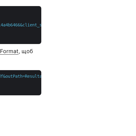
14a4b6466&client_secret=388e864b819d8b067a8b1cb625a2ea8e
Format
, щоб
df&outPath=Resultant.pdf"
 \
