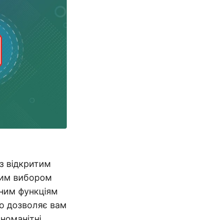
з відкритим
ним вибором
вним функціям
що дозволяє вам
номанітні