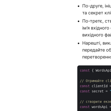
По-друге, ін
та секрет кл
По-третє, ст
ім’я вхідног
вихідного фа
Нарешті, вик
передайте об
перетворенн
const
 { WordsAp
// Отримайте cl
const
 clientId 
const
 secret = 
// створити екз
const
 wordsApi 