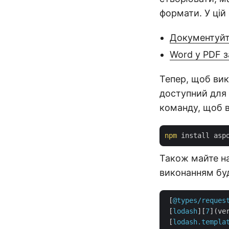
формати. У цій
Документуйте
Word у PDF 
Тепер, щоб вик
доступний для
команду, щоб в
npm
Також майте на
виконанням буд
 [
@types/reques
 [
lodash
][
7
](ver
 [
lodash.templa