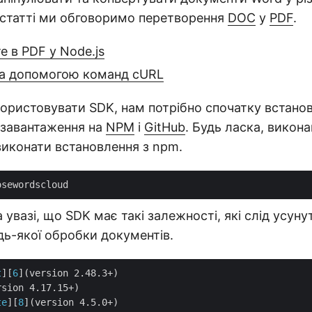
 статті ми обговоримо перетворення
DOC
у
PDF
.
 в PDF у Node.js
за допомогою команд cURL
ористовувати SDK, нам потрібно спочатку встанови
 завантаження на
NPM
і
GitHub
. Будь ласка, викон
иконати встановлення з npm.
 увазі, що SDK має такі залежності, які слід усуну
ь-якої обробки документів.
t
][
6
](version 2.48.3+)

sion 4.17.15+)

te
][
8
](version 4.5.0+)
