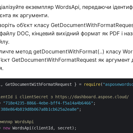
іціалізуйте екземпляр WordsApi, передаючи ідентиф
ієнта як аргументи.
воріть об’єкт класу GetDocumentWithFormatRequest
о файлу DOC, кінцевий вихідний формат як PDF і наз
йлу.
личте метод getDocumentWithFormat(..) класу Wor
’єкт GetDocumentWithFormatRequest як аргумент для
я.
i, GetDocumentWithFormatRequest } = 
require
(
"asposewords
ientId і clientSecret з https://dashboard.aspose.cloud/
= 
"718e4235-8866-4ebe-bff4-f5a14a4b6466"
"388e864b819d8b067a8b1cb625a2ea8e"
;

емпляр WordsApi
= 
new
 WordsApi(clientId, secret);
