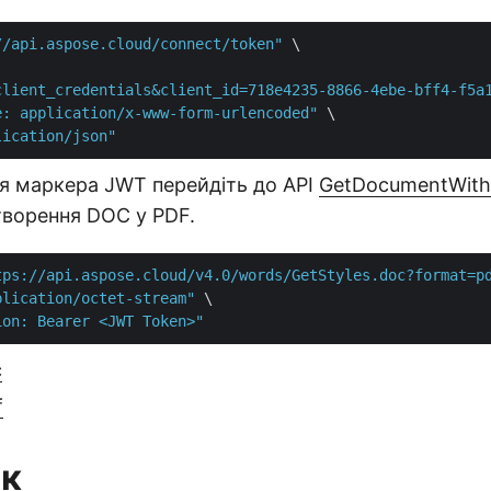
//api.aspose.cloud/connect/token"
 \

client_credentials&client_id=718e4235-8866-4ebe-bff4-f5a
e: application/x-www-form-urlencoded"
 \

lication/json"
я маркера JWT перейдіть до API
GetDocumentWith
творення DOC у PDF.
tps://api.aspose.cloud/v4.0/words/GetStyles.doc?format=p
plication/octet-stream"
 \

ion: Bearer <JWT Token>"
c
f
ок