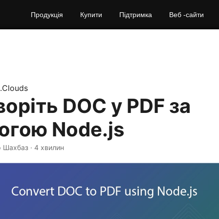
Продукція
Купити
Підтримка
Веб -сайти
.Clouds
оріть DOC у PDF за
огою Node.js
р Шахбаз · 4 хвилин