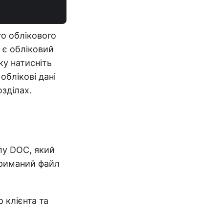
о облікового
с є обліковий
ку натисніть
облікові дані
озділах.
лу DOC, який
триманий файл
р клієнта та