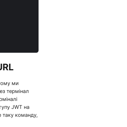
URL
 тому ми
ез термінал
рміналі
тупу JWT на
е таку команду,