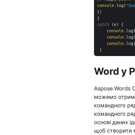
console
.log(
"Su
})

catch
 (e) {

console
.log
console
.log(
console
.log
Word у 
Aspose.Words C
можемо отрима
командного ряд
командного ряд
основі даних і
щоб створити 