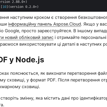
ersion 2.88.0+)

][
10
ення наступним кроком є створення безкоштовног
авши
інформаційну панель Aspose.Cloud
. Якщо у ва
бо Google, просто зареєструйтеся. В іншому випад
и новий обліковий запис
і отримайте персональні 
ираємося використовувати ці деталі в наступних р
F у Node.js
оках пояснюється, як виконати перетворення фай
му сховищі, у формат PDF. Після перетворення о
 хмарному сховищі.
створіть змінну, яка містить дані про ідентифікато
та.