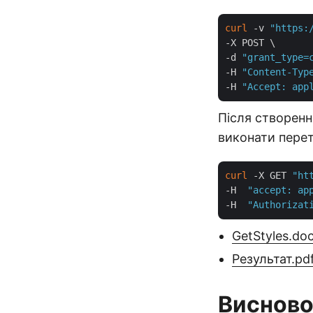
curl
 -v 
"https:
-X POST \

-d 
"grant_type=
-H 
"Content-Typ
-H 
"Accept: app
Після створенн
виконати пере
curl
 -X GET 
"ht
-H  
"accept: ap
-H  
"Authorizat
GetStyles.do
Результат.pd
Виснов