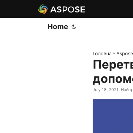
Home
Головна
»
Aspose
Перетв
допом
July 18, 2021
· Найє