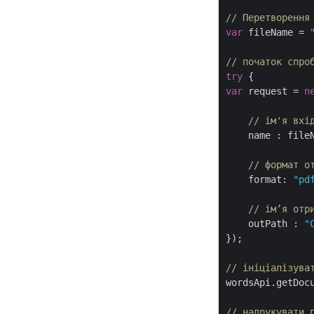
// Перетворення
var
 fileName = 
// початок спро
try
var
 request = 
n
// ім'я вхі
name
 : fileN
// формат о
format
: 
"pd
// ім’я отр
outPath
 : 
"
});

// ініціалізува
wordsApi.getDoc
// надрукувати 