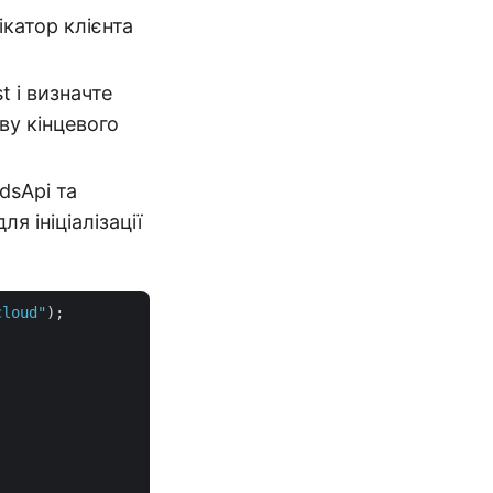
ікатор клієнта
 і визначте
ву кінцевого
dsApi та
 ініціалізації
cloud"
);
