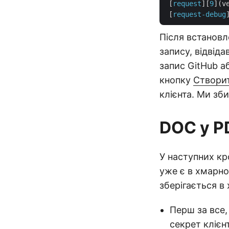
 [
request
][
9
](v
 [
request-debug
Після встановл
запису, відвід
запис GitHub а
кнопку
Створит
клієнта. Ми зб
DOC у PD
У наступних кр
уже є в хмарно
зберігається в
Перш за все, 
секрет клієн