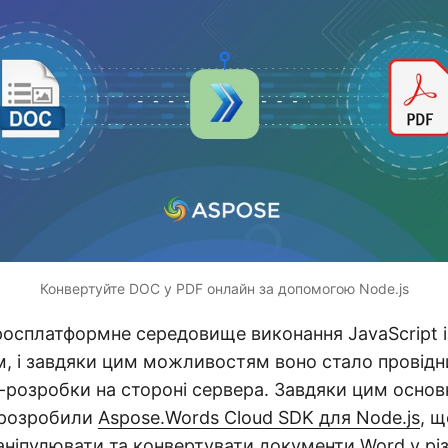
Конвертуйте DOC у PDF онлайн за допомогою Node.js
росплатформне середовище виконання JavaScript і
м, і завдяки цим можливостям воно стало провід
-розробки на стороні сервера. Завдяки цим осно
 розробили
Aspose.Words Cloud SDK для Node.js
, 
ніпулювати та конвертувати документи Word у різ