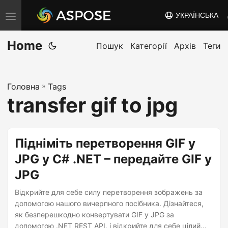
УКРАЇНСЬКА
T
o
Home
g
Пошук
Категорії
Архів
Теги
g
l
Головна
»
Tags
e
transfer gif to jpg
n
a
v
Підніміть перетворення GIF у
i
JPG у C# .NET – передайте GIF у
g
JPG
a
t
Відкрийте для себе силу перетворення зображень за
i
допомогою нашого вичерпного посібника. Дізнайтеся,
як безперешкодно конвертувати GIF у JPG за
o
допомогою .NET REST API, і відкрийте для себе цілий