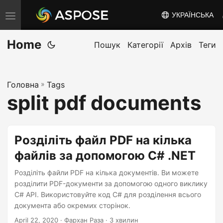
УКРАЇНСЬКА
T
o
Home
g
Пошук
Категорії
Архів
Теги
g
l
Головна
»
Tags
e
split pdf documents
n
a
v
Розділіть файл PDF на кілька
i
файлів за допомогою C# .NET
g
a
Розділіть файли PDF на кілька документів. Ви можете
t
розділити PDF-документи за допомогою одного виклику
C# API. Використовуйте код C# для розділення всього
i
документа або окремих сторінок.
o
April 22, 2020
· Фархан Раза · 3 хвилин