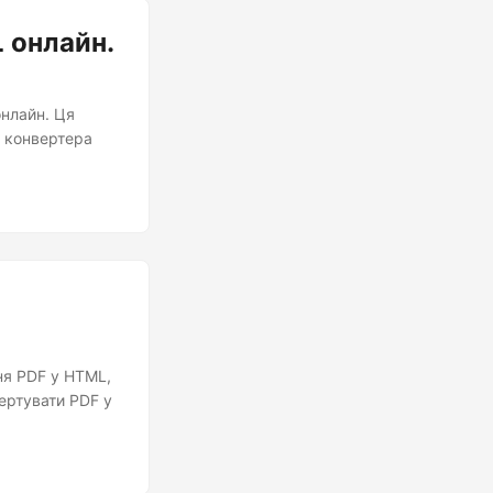
 онлайн.
нлайн. Ця
ю конвертера
ня PDF у HTML,
вертувати PDF у