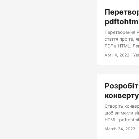
Перетвор
pdftohtm
Перетворення P
стаття про те, 
PDF в HTML. Ле
April 4, 2022
· Ya
Розробіт
конверту
Створіть конве
щоб ви могли ві
HTML. pdftohtml
March 24, 2022
·