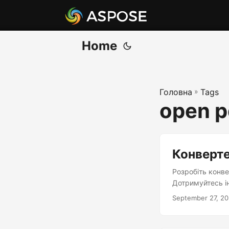
Home
Головна
»
Tags
open p
Конверте
Розробіть конве
Дотримуйтесь і
September 27, 2