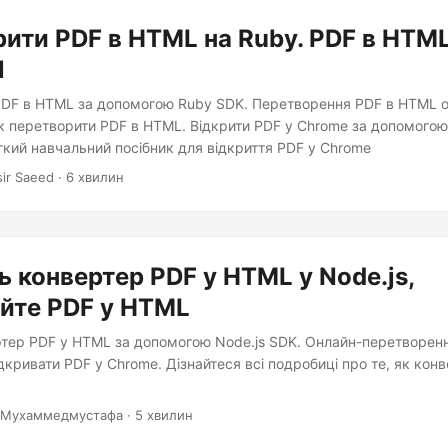
ити PDF в HTML на Ruby. PDF в HTML
l
DF в HTML за допомогою Ruby SDK. Перетворення PDF в HTML о
як перетворити PDF в HTML. Відкрити PDF у Chrome за допомого
гкий навчальний посібник для відкриття PDF у Chrome
sir Saeed · 6 хвилин
ь конвертер PDF у HTML у Node.js,
йте PDF у HTML
ртер PDF у HTML за допомогою Node.js SDK. Онлайн-перетворен
дкривати PDF у Chrome. Дізнайтеся всі подробиці про те, як кон
 Мухаммедмустафа · 5 хвилин