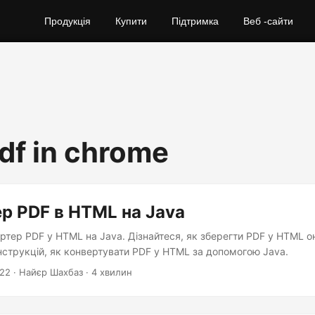
Продукція
Купити
Підтримка
Веб -сайти
df in chrome
р PDF в HTML на Java
ртер PDF у HTML на Java. Дізнайтеся, як зберегти PDF у HTML о
нструкцій, як конвертувати PDF у HTML за допомогою Java.
022
· Найєр Шахбаз · 4 хвилин