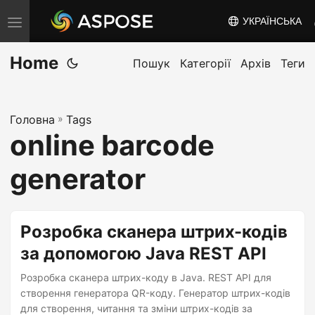
УКРАЇНСЬКА
T
o
Home
g
Пошук
Категорії
Архів
Теги
g
l
Головна
»
Tags
e
online barcode
n
a
generator
v
i
g
Розробка сканера штрих-кодів
a
за допомогою Java REST API
t
Розробка сканера штрих-коду в Java. REST API для
i
створення генератора QR-коду. Генератор штрих-кодів
o
для створення, читання та зміни штрих-кодів за