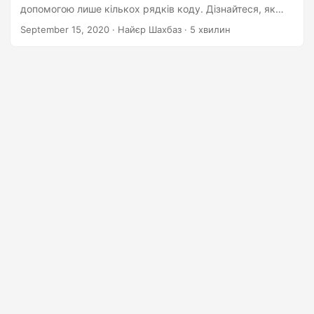
n
допомогою лише кількох рядків коду. Дізнайтеся, як
легко маніпулювати штрих-кодами за допомогою Java
September 15, 2020
· Найєр Шахбаз · 5 хвилин
Cloud SDK від Aspose. Почніть сьогодні!