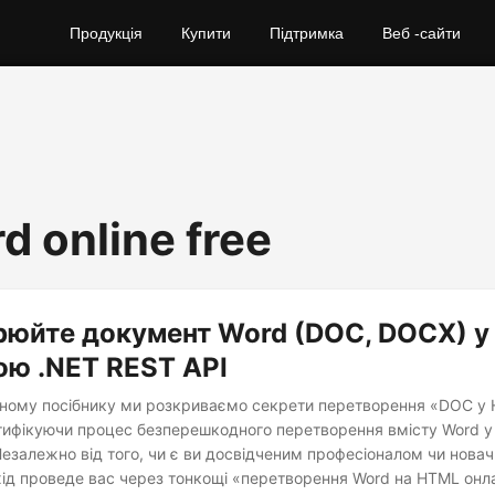
Продукція
Купити
Підтримка
Веб -сайти
d online free
юйте документ Word (DOC, DOCX) у
ю .NET REST API
ному посібнику ми розкриваємо секрети перетворення «DOC у
тифікуючи процес безперешкодного перетворення вмісту Word у
езалежно від того, чи є ви досвідченим професіоналом чи нова
хід проведе вас через тонкощі «перетворення Word на HTML онл