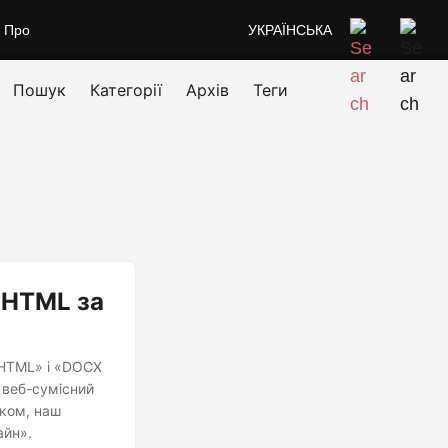
Про
УКРАЇНСЬКА
Пошук
Категорії
Архів
Теги
 HTML за
 HTML» і «DOCX
 веб-сумісний
чком, наш
айн».