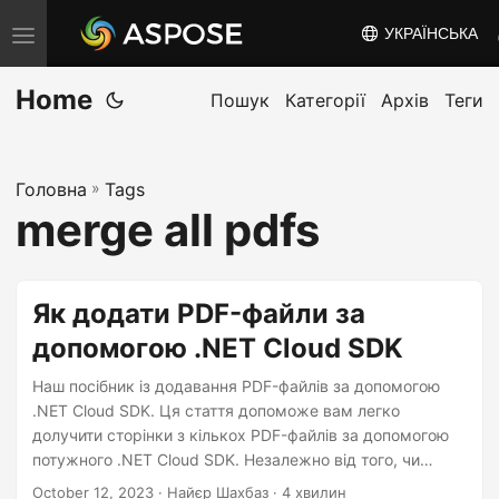
УКРАЇНСЬКА
T
o
Home
g
Пошук
Категорії
Архів
Теги
g
l
Головна
»
Tags
e
merge all pdfs
n
a
v
Як додати PDF-файли за
i
допомогою .NET Cloud SDK
g
a
Наш посібник із додавання PDF-файлів за допомогою
t
.NET Cloud SDK. Ця стаття допоможе вам легко
долучити сторінки з кількох PDF-файлів за допомогою
i
потужного .NET Cloud SDK. Незалежно від того, чи
o
потрібно вам об’єднати кілька звітів, зібрати розділи
October 12, 2023
· Найєр Шахбаз · 4 хвилин