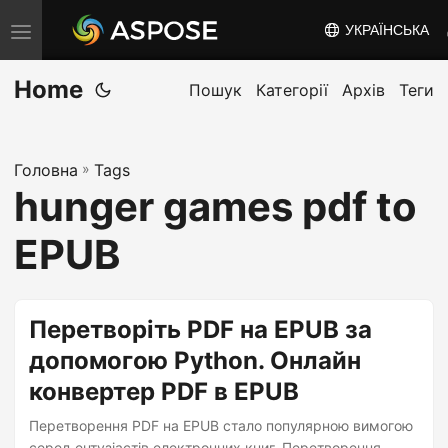
УКРАЇНСЬКА
T
o
Home
g
Пошук
Категорії
Архів
Теги
g
l
Головна
»
Tags
e
hunger games pdf to
n
a
EPUB
v
i
g
Перетворіть PDF на EPUB за
a
допомогою Python. Онлайн
t
конвертер PDF в EPUB
i
o
Перетворення PDF на EPUB стало популярною вимогою
серед ентузіастів електронних книг. Перетворення