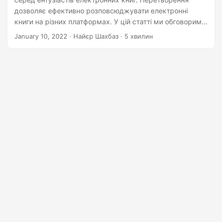
n
дозволяє ефективно розповсюджувати електронні
книги на різних платформах. У цій статті ми обговоримо
різні методи конвертації PDF у EPUB за допомогою
January 10, 2022
· Найєр Шахбаз · 5 хвилин
Python & REST API, надаючи читачам інструменти та
знання, необхідні для швидкого та легкого завершення
процесу.