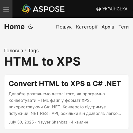
УКРАЇНСЬКА
T
o
Home
g
Пошук
Категорії
Архів
Теги
g
l
Головна
»
Tags
e
HTML to XPS
n
a
v
Convert HTML to XPS в C# .NET
i
g
Давайте розглянемо деталі того, як програмно
конвертувати HTML файл у формат XPS,
a
використовуючи C# .NET. Конверсію підтримує
t
потужний .NET REST API, оскільки він дозволяє легко
i
маніпулювати HTML файлами.
July 30, 2025
· Nayyer Shahbaz · 4 хвилин
o