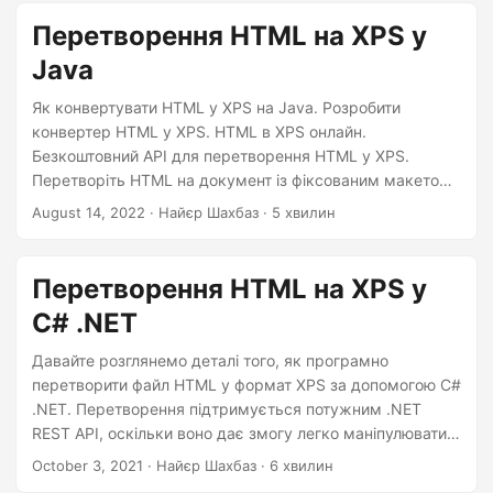
n
Перетворення HTML на XPS у
Java
Як конвертувати HTML у XPS на Java. Розробити
конвертер HTML у XPS. HTML в XPS онлайн.
Безкоштовний API для перетворення HTML у XPS.
Перетворіть HTML на документ із фіксованим макетом
за допомогою Java Cloud SDK
August 14, 2022
· Найєр Шахбаз · 5 хвилин
Перетворення HTML на XPS у
C# .NET
Давайте розглянемо деталі того, як програмно
перетворити файл HTML у формат XPS за допомогою C#
.NET. Перетворення підтримується потужним .NET
REST API, оскільки воно дає змогу легко маніпулювати
файлами HTML.
October 3, 2021
· Найєр Шахбаз · 6 хвилин