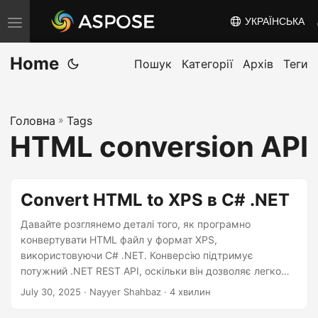
УКРАЇНСЬКА
T
o
Home
g
Пошук
Категорії
Архів
Теги
g
l
Головна
»
Tags
e
HTML conversion API
n
a
v
Convert HTML to XPS в C# .NET
i
g
Давайте розглянемо деталі того, як програмно
конвертувати HTML файл у формат XPS,
a
використовуючи C# .NET. Конверсію підтримує
t
потужний .NET REST API, оскільки він дозволяє легко
i
маніпулювати HTML файлами.
July 30, 2025
· Nayyer Shahbaz · 4 хвилин
o