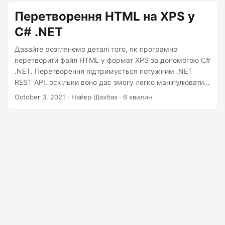
n
Перетворення HTML на XPS у
C# .NET
Давайте розглянемо деталі того, як програмно
перетворити файл HTML у формат XPS за допомогою C#
.NET. Перетворення підтримується потужним .NET
REST API, оскільки воно дає змогу легко маніпулювати
файлами HTML.
October 3, 2021
· Найєр Шахбаз · 6 хвилин