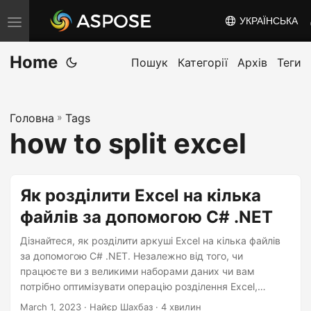
УКРАЇНСЬКА
T
o
Home
g
Пошук
Категорії
Архів
Теги
g
l
Головна
»
Tags
e
how to split excel
n
a
v
Як розділити Excel на кілька
i
файлів за допомогою C# .NET
g
a
Дізнайтеся, як розділити аркуші Excel на кілька файлів
t
за допомогою C# .NET. Незалежно від того, чи
працюєте ви з великими наборами даних чи вам
i
потрібно оптимізувати операцію розділення Excel,
o
заощаджуйте свій час і будьте організовані. Цей
March 1, 2023
· Найєр Шахбаз · 4 хвилин